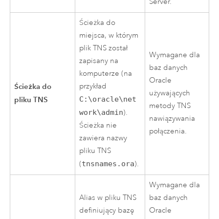
Server
.
Ścieżka do
miejsca, w którym
plik TNS został
Wymagane dla
zapisany na
baz danych
komputerze (na
Oracle
Ścieżka do
przykład
używających
pliku TNS
C:\oracle\net
metody TNS
work\admin
).
nawiązywania
Ścieżka nie
połączenia.
zawiera nazwy
pliku TNS
(
tnsnames.ora
).
Wymagane dla
Alias w pliku TNS
baz danych
definiujący bazę
Oracle