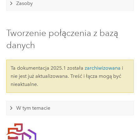
Zasoby
Tworzenie połączenia z bazą
danych
Ta dokumentacja 2025.1 została
zarchiwizowana
i
nie jest już aktualizowana. Treść i łącza mogą być
nieaktualne.
W tym temacie