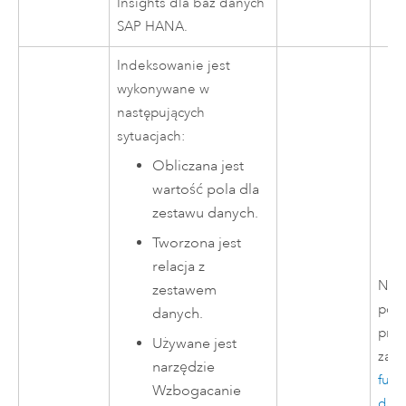
Insights
dla baz danych
SAP HANA
.
Indeksowanie jest
wykonywane w
następujących
sytuacjach:
Obliczana jest
wartość pola dla
zestawu danych.
Tworzona jest
relacja z
Naw
zestawem
połą
danych.
prze
Używane jest
zas
narzędzie
funk
Wzbogacanie
dan