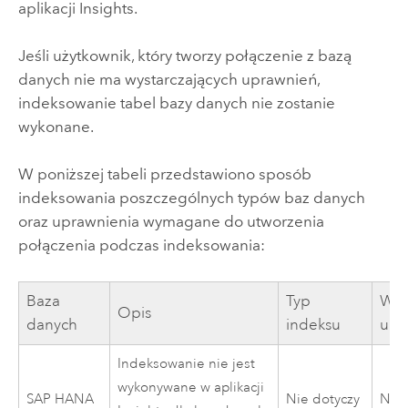
aplikacji
Insights
.
Jeśli użytkownik, który tworzy połączenie z bazą
danych nie ma wystarczających uprawnień,
indeksowanie tabel bazy danych nie zostanie
wykonane.
W poniższej tabeli przedstawiono sposób
indeksowania poszczególnych typów baz danych
oraz uprawnienia wymagane do utworzenia
połączenia podczas indeksowania:
Baza
Typ
Wy
Opis
danych
indeksu
upr
Indeksowanie nie jest
wykonywane w aplikacji
SAP HANA
Nie dotyczy
Nie 