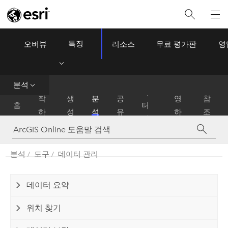
특징
오버뷰
리소스
무료 평가판
영
ArcGIS Online
Menu
데
분석
시
운
이
작
생
분
공
영
참
홈
터
하
성
석
유
하
조
관
기
기
리
분석
도구
데이터 관리
데이터 요약
위치 찾기