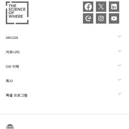
ARCGIS
커뮤니티
ArcGIS Overview
GIS 이해
Esri 커뮤니티
매핑
회사
GIS란?
ArcGIS Blog
ArcGIS Pro
특별 프로그램
Esri 정보
로케이션 인텔리전스
산업별 블로그
ArcGIS Enterprise
ArcGIS for Personal Use
문의하기
교육
사용자 리서치 및 테스트
ArcGIS Online
ArcGIS for Student Use
한국어 (Korean)
채용