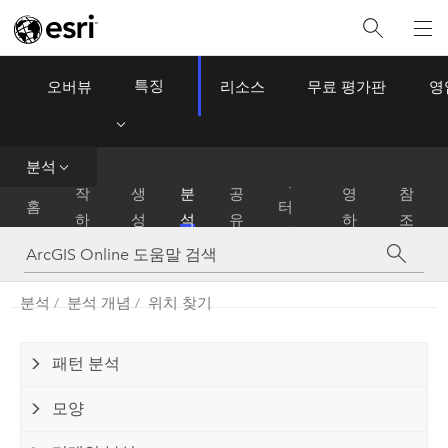
특징
오버뷰
리소스
무료 평가판
영
ArcGIS Online
Menu
데
분석
시
운
이
작
생
분
공
영
참
홈
터
하
성
석
유
하
조
관
기
기
리
분석
분석 개념
위치 찾기
패턴 분석
모양