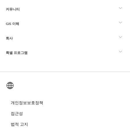
커뮤니티
ArcGIS Overview
GIS 이해
Esri 커뮤니티
매핑
회사
GIS란?
ArcGIS Blog
ArcGIS Pro
특별 프로그램
Esri 정보
로케이션 인텔리전스
산업별 블로그
ArcGIS Enterprise
ArcGIS for Personal Use
문의하기
교육
사용자 리서치 및 테스트
ArcGIS Online
ArcGIS for Student Use
한국어 (Korean)
채용
ArcUser
Esri Young Professionals Network
Developer Technology
보존
오픈 비전
개인정보보호정책
ArcNews
이벤트
ArcGIS Location Platform
접근성
재난 대응
파트너
ArcWatch
Esri 스토어
법적 고지