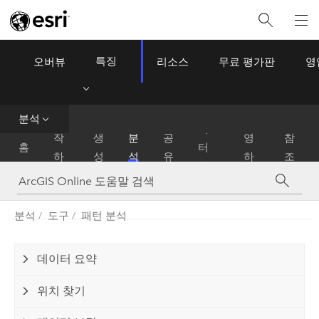
특징
오버뷰
리소스
무료 평가판
영
ArcGIS Online
Menu
데
분석
시
운
이
작
생
분
공
영
참
홈
터
하
성
석
유
하
조
관
기
기
리
분석
도구
패턴 분석
데이터 요약
위치 찾기