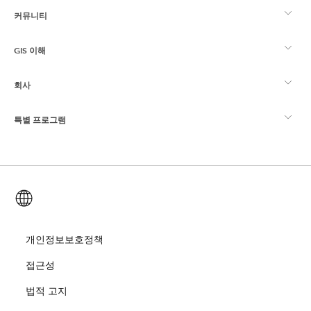
커뮤니티
ArcGIS Overview
GIS 이해
Esri 커뮤니티
매핑
회사
GIS란?
ArcGIS Blog
ArcGIS Pro
특별 프로그램
Esri 정보
로케이션 인텔리전스
산업별 블로그
ArcGIS Enterprise
ArcGIS for Personal Use
문의하기
교육
사용자 리서치 및 테스트
ArcGIS Online
ArcGIS for Student Use
한국어 (Korean)
채용
ArcUser
Esri Young Professionals Network
Developer Technology
보존
오픈 비전
개인정보보호정책
ArcNews
이벤트
ArcGIS Location Platform
접근성
재난 대응
파트너
ArcWatch
Esri 스토어
법적 고지