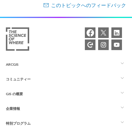
このトピックへのフィードバック
ARCGIS
コミュニティー
ArcGIS の概要
GIS の概要
Esri Community
マッピング
企業情報
GIS とは
ArcGIS ブログ
ArcGIS Pro
特別プログラム
Esri について
ロケーション インテリジェンス
業界ブログ
ArcGIS Enterprise