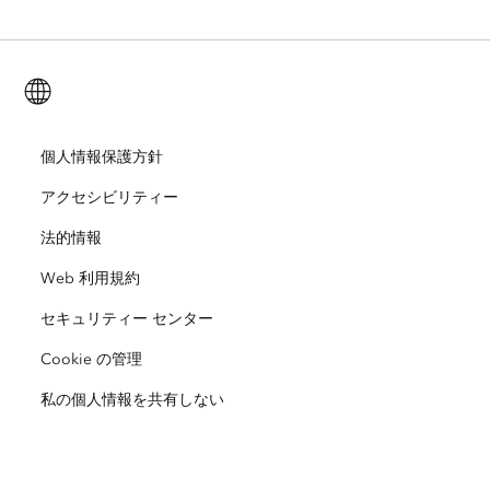
ArcGIS for Personal Use
Esri に連絡
トレーニング
ユーザー調査およびテスト
ArcGIS Online
ArcGIS for Student Use
日本語 (Japanese)
採用情報
ArcUser
Esri Young Professionals Network
開発者向けテクノロジー
自然保護
オープンビジョン
個人情報保護方針
ArcNews
イベント
ArcGIS Location Platform
アクセシビリティー
災害対応
パートナー
ArcWatch
Esri ストア
法的情報
教育機関
Web 利用規約
企業行動規範
Esri Press
ArcGIS Architecture Center
セキュリティー センター
非営利組織
環境および持続可能性の取り組み
Esri ビデオ
Cookie の管理
人種的平等
私の個人情報を共有しない
サイトマップ
GIS 用語集