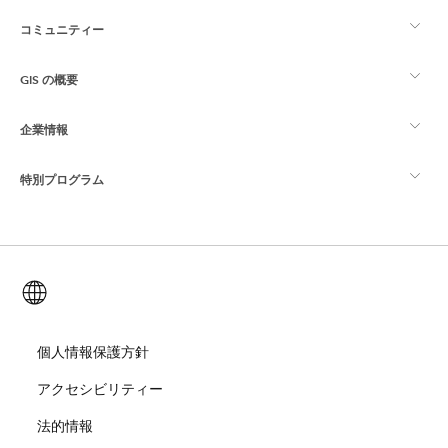
コミュニティー
ArcGIS の概要
GIS の概要
Esri Community
マッピング
企業情報
GIS とは
ArcGIS ブログ
ArcGIS Pro
特別プログラム
Esri について
ロケーション インテリジェンス
業界ブログ
ArcGIS Enterprise
ArcGIS for Personal Use
Esri に連絡
トレーニング
ユーザー調査およびテスト
ArcGIS Online
ArcGIS for Student Use
日本語 (Japanese)
採用情報
ArcUser
Esri Young Professionals Network
開発者向けテクノロジー
自然保護
オープンビジョン
個人情報保護方針
ArcNews
イベント
ArcGIS Location Platform
アクセシビリティー
災害対応
パートナー
ArcWatch
Esri ストア
法的情報