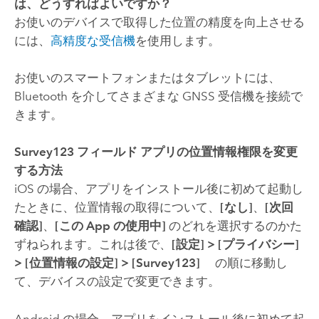
は、どうすればよいですか？
お使いのデバイスで取得した位置の精度を向上させる
には、
高精度な受信機
を使用します。
お使いのスマートフォンまたはタブレットには、
Bluetooth を介してさまざまな GNSS 受信機を接続で
きます。
Survey123
フィールド アプリの位置情報権限を変更
する方法
iOS
の場合、アプリをインストール後に初めて起動し
たときに、位置情報の取得について、
[なし]
、
[次回
確認]
、
[この App の使用中]
のどれを選択するのかた
ずねられます。これは後で、
[設定]
>
[プライバシー]
>
[位置情報の設定]
>
[Survey123]
の順に移動し
て、デバイスの設定で変更できます。
Android
の場合、アプリをインストール後に初めて起