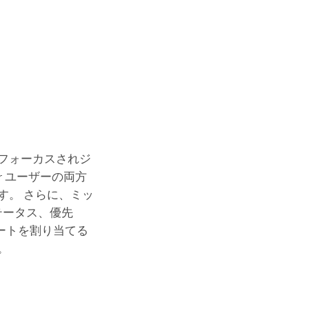
フォーカスされジ
r
ユーザーの両方
す。 さらに、ミッ
テータス、優先
ートを割り当てる
。