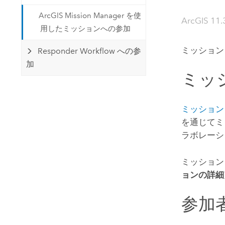
開発者向けテクノロジー
自然資源
ArcGIS Mission Manager を使
マッピング &amp; 空間解析アプリ
ArcGIS 11
用したミッションへの参加
ケーションの構築
すべての業種
ミッション
Responder Workflow への参
加
すべてのプロダクト
ミッ
ミッション
を通じてミ
ラボレーシ
ミッション
ョンの詳細
参加