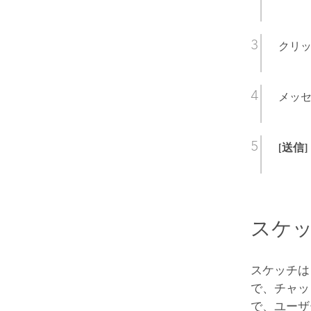
クリッ
メッ
[送信]
スケ
スケッチは
で、チャッ
で、ユーザ