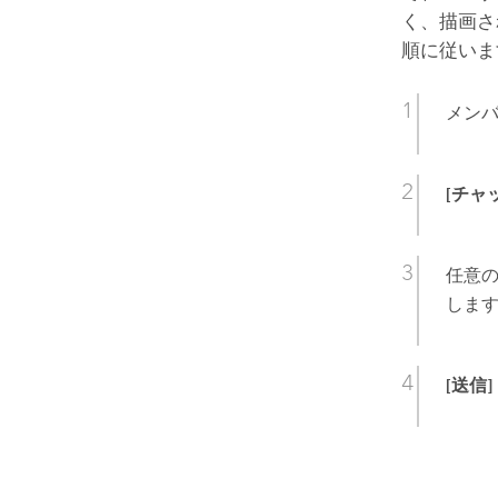
く、描画さ
順に従いま
メン
[チャ
任意の
しま
[送信]