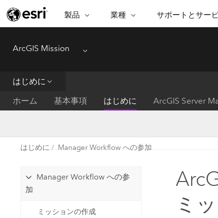
製品
業種
サポートとサー
ARCGIS
業種
サポートとサービス
機
ArcGIS Mission
ArcGIS の概要
建築・工業技術・建設
プロフェッショナル
非営利組
マ
Menu
Esri のエンタープライズ地理空間
コンサル
デ
テクニカル サポー
市民の安
プラットフォーム
はじめに
ビジネス
解
トレーニング
サイエン
ArcGIS Online
位
ホーム
基本事項
はじめに
ArcGIS Server M
自然保護
完全な SaaS マッピング プラット
地方自治
デ
フォーム
教育機関
空
持続可能
ArcGIS Pro
公共エネルギー
はじめに
Manager Workflow への参加
電気通信
世界有数の GIS ソフトウェア
施設管理
Arc
交通機関
ArcGIS Enterprise
Manager Workflow への参
保健福祉サービス
GIS とマッピングの基本的なシス
加
水道
ミッ
テム
中央政府
ミッションの作成