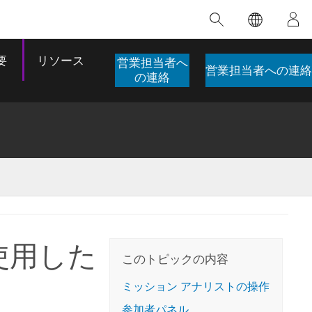
注目のトレーニング
注目の製品
注目のストーリー
注目
GIS について
イノベーションへの取り
組み
要
リソース
営業担当者へ
営業担当者への連絡
合わせ
GIS とは
の連絡
スのアクセ
の実践
人工知能 (AI)
地理学的アプローチ
ロケーション インテリ
ジェンス
 更
デジタル トランスフォ
空間データ サイエンス: 解析を進化さ
ArcGIS Pro の概要
マップがライフラインとなるとき
The
ーメーション
品、開発
せる
ArcGIS Pro は、Esri の世界をリードする
2024 年にブラジルで発生した歴史的な洪水
著: J
ー
デジタル ツイン
GIS デスクトップ アプリケーションであ
の際、GIS 技術を専門とする企業である
このインストラクター主導型のコースで
本書
ンド
り、マッピング、解析、データ管理に用い
Codex は、30 日間で 17 件の緊急洪水アプ
 を使用した
は、データのパターンや関係性を明らかに
かつ
られています。 技術がどのようなものかを
リケーションを構築し、重要な救助活動を
このトピックの内容
するために使用される空間統計技術を探索
解決
確認したり、ハンズオンのインタラクティ
実現しました。
し、複雑な問題を解決する知見を引き出し
らか
ブ マップを試したり、製品の機能を調べた
ミッション アナリストの操作
ます。
ストーリーを読む
り、無料トライアルを開始したりします。
本書
参加者パネル