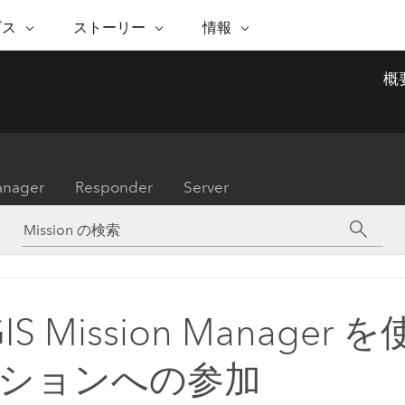
注目のイニシアティブ
ビス
ストーリー
情報
能
ESRI ストーリー
セルフサービス
ESRI について
ARCGIS の購入
ESRI に連絡
概
 サービス
織
ッピング
WhereNext Magazine
優れた地理空間情報活用へ
Esri について
ユーザー タイプ
ArcUser
サポートに問い
ータを空間的に表示および理解
エグゼクティブレベルのニ
の道
ArcGIS へのロールベー
ArcGIS ユーザー向け
ト
全
Esri のプログラムと取り組み
ュースと洞察
ス
的な技術リソース
析
Esri Community
ス
イベント
置情報を分析に活用
Esri ブログ
Esri ストア
ArcNews
anager
Responder
Server
ArcGIS ブログ
実世界のグローバルな GIS
Esri の ArcGIS 製品
業界ニュースと ArcGIS
体
パートナー
ータ管理
技術革新
新情報
ドキュメント
間データの統合、編集、共有
購入方法
な開発
採用情報
インフラストラクチャ管理
Esri と The Science of Where
Esri 製品、パートナー製
ArcWatch
My Esri
GIS を活用して、最新の強靱で持続可能な未
メディアおよびアナリスト関
のポッドキャスト
者サブスクリプション
地理空間に関するニュ
来を創ります。 計画と運用に対する地理学
すべての機能
係者の方へ
ビジネスおよびテクノロジ
ス、見解、およびトレ
的アプローチは、インフラストラクチャ プ
GIS Mission Manager
ロジェクトが周囲の環境とどのように関連
ー リーダーの声
しているかをリーダーが理解するのに役立
ションへの参加
ちます。
Esri に連絡
すべてのストーリー
インフラストラクチャ管理の探索