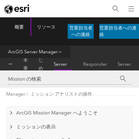
概要
リソース
営業担当者
営業担当者への連
ArcGIS Mission
Menu
への連絡
絡
ArcGIS Server Manager
基
は
ホ
ArcGIS
本
じ
ー
Server
Responder
Server
事
め
ム
Manager
項
に
Manager
ミッション アナリストの操作
ArcGIS Mission Manager へようこそ
ミッションの表示