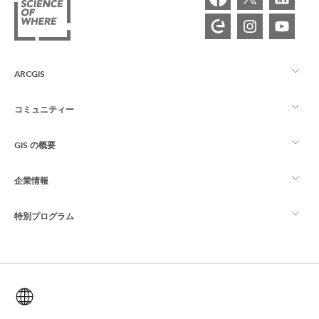
ARCGIS
コミュニティー
ArcGIS の概要
GIS の概要
Esri Community
マッピング
企業情報
GIS とは
ArcGIS ブログ
ArcGIS Pro
特別プログラム
Esri について
ロケーション インテリジェンス
業界ブログ
ArcGIS Enterprise
ArcGIS for Personal Use
Esri に連絡
トレーニング
ユーザー調査およびテスト
ArcGIS Online
ArcGIS for Student Use
日本語 (Japanese)
採用情報
ArcUser
Esri Young Professionals Network
開発者向けテクノロジー