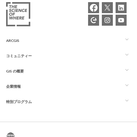
ARCGIS
コミュニティー
ArcGIS の概要
GIS の概要
Esri Community
マッピング
企業情報
GIS とは
ArcGIS ブログ
ArcGIS Pro
特別プログラム
Esri について
ロケーション インテリジェンス
業界ブログ
ArcGIS Enterprise
ArcGIS for Personal Use
Esri に連絡
トレーニング
ユーザー調査およびテスト
ArcGIS Online
ArcGIS for Student Use