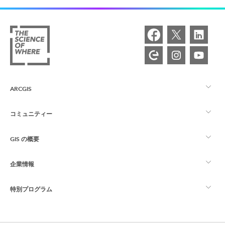
ARCGIS
コミュニティー
ArcGIS の概要
GIS の概要
Esri Community
マッピング
企業情報
GIS とは
ArcGIS ブログ
ArcGIS Pro
特別プログラム
Esri について
ロケーション インテリジェンス
業界ブログ
ArcGIS Enterprise
ArcGIS for Personal Use
Esri に連絡
トレーニング
ユーザー調査およびテスト