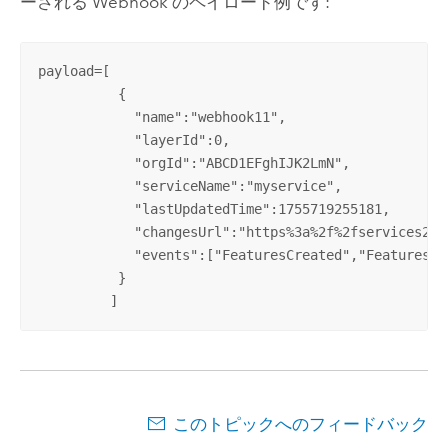
ーされる Webhook のペイロード例です:
payload=[

          {

            "name":"webhook11",

            "layerId":0,

            "orgId":"ABCD1EFghIJK2LmN",

            "serviceName":"myservice",

            "lastUpdatedTime":1755719255181,

            "changesUrl":"https%3a%2f%2fservices2.a
            "events":["FeaturesCreated","FeaturesUp
          }

         ]
このトピックへのフィードバック