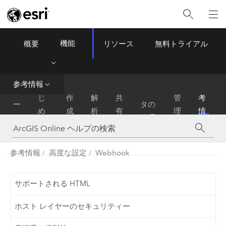
機能
概要
リソース
無料トライアル
ArcGIS Online
Menu
参考情報
は
参
ホ
デー
じ
作
解
共
管
考
ー
タの
め
成
析
有
理
情
ム
管理
に
報
参考情報
高度な設定
Webhook
サポートされる HTML
ホスト レイヤーのセキュリティー