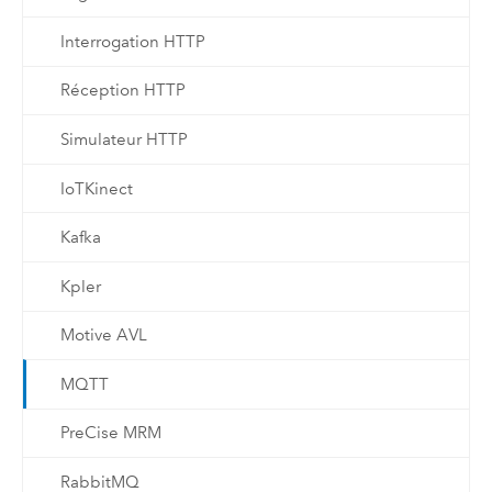
Interrogation HTTP
Réception HTTP
Simulateur HTTP
IoTKinect
Kafka
Kpler
Motive AVL
MQTT
PreCise MRM
RabbitMQ