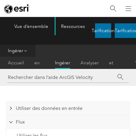
Vue d’ensemble
Ressources
ArcGIS Velocity
Tarification
Tarificatio
Menu
Ingérer
Prise
Diffuser
Accueil
en
Ingérer
Analyser
et
main
notifier
Utiliser des données en entrée
Flux
Utiliser les flux