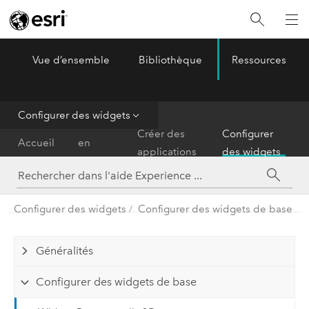
Vue d’ensemble
Bibliothèque
Ressources
ArcGIS Experience Builder
Menu
Configurer des widgets
Prise
Créer des
Configurer
Accueil
en
applications
des widgets
main
Configurer des widgets
Configurer des widgets de base
Généralités
Configurer des widgets de base