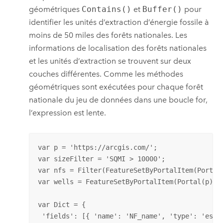
géométriques
Contains()
et
Buffer()
pour
identifier les unités d’extraction d’énergie fossile à
moins de 50 miles des forêts nationales. Les
informations de localisation des forêts nationales
et les unités d’extraction se trouvent sur deux
couches différentes. Comme les méthodes
géométriques sont exécutées pour chaque forêt
nationale du jeu de données dans une boucle for,
l’expression est lente.
var p = 'https://arcgis.com/'; 

var sizeFilter = 'SQMI > 10000';  

var nfs = Filter(FeatureSetByPortalItem(Portal
var wells = FeatureSetByPortalItem(Portal(p),'f
var Dict = {  

 'fields': [{ 'name': 'NF_name', 'type': 'esriF