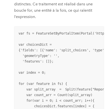
distinctes. Ce traitement est réalisé dans une
boucle for, une entité à la fois, ce qui ralentit
l’expression.
var fs = FeatureSetByPortalItem(Portal('https:
var choicesDict =  

{'fields': [{'name': 'split_choices', 'type': '
  'geometryType': '',  

  'features': []};  

var index = 0;  

for (var feature in fs) {  

    var split_array  =  Split(feature["Report_r
    var count_arr = Count(split_array)  

    for(var i = 0; i < count_arr; i++){  

        choicesDict.features[index] = {  
