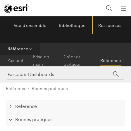
Vue d’ensemble
Bibliothèque
Ressources
ArcGIS Dashboards
Menu
Référence
Prise en
Créer et
Accueil
Référence
main
partager
Référence
Bonnes pratiques
Référence
Bonnes pratiques