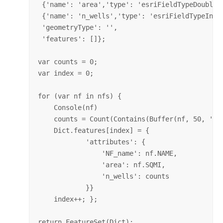
 {'name': 'area','type': 'esriFieldTypeDouble'}
 {'name': 'n_wells','type': 'esriFieldTypeInteg
 'geometryType': '',   

 'features': []};  

var counts = 0;   

var index = 0;  

for (var nf in nfs) { 

    Console(nf)  

    counts = Count(Contains(Buffer(nf, 50, 'mil
    Dict.features[index] = {   

            'attributes': {   

                'NF_name': nf.NAME,    

                'area': nf.SQMI,    

                'n_wells': counts  

            }}   

    index++; };  

return FeatureSet(Dict);