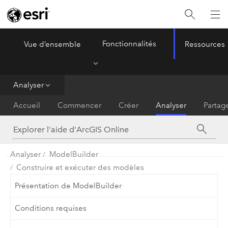
Fonctionnalités
Vue d’ensemble
Ressources
ArcGIS Online
Menu
Analyser
Accueil
Commencer
Créer
Analyser
Partag
Analyser
ModelBuilder
Construire et exécuter des modèles
Présentation de ModelBuilder
Conditions requises