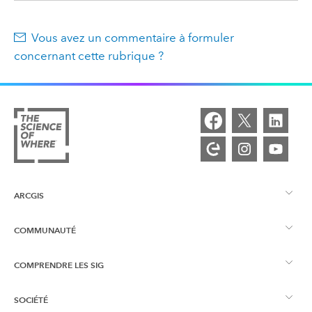
Vous avez un commentaire à formuler
concernant cette rubrique ?
ARCGIS
COMMUNAUTÉ
Vue d’ensemble d’ArcGIS
COMPRENDRE LES SIG
Esri Community
Cartographie
SOCIÉTÉ
Qu’est-ce qu’un SIG ?
Blog ArcGIS
ArcGIS Pro