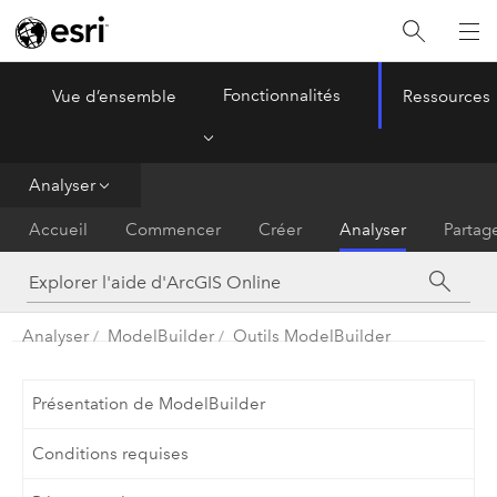
Fonctionnalités
Vue d’ensemble
Ressources
ArcGIS Online
Menu
Analyser
Accueil
Commencer
Créer
Analyser
Partag
Analyser
ModelBuilder
Outils ModelBuilder
Présentation de ModelBuilder
Conditions requises