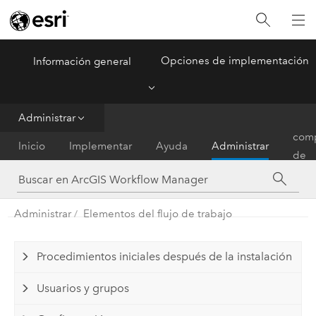
Opciones de implementación
Información general
ArcGIS Workflow Manager
Menu
Administrar
Matr
comp
Inicio
Implementar
Ayuda
Administrar
de
func
Administrar
Elementos del flujo de trabajo
Procedimientos iniciales después de la instalación
Usuarios y grupos