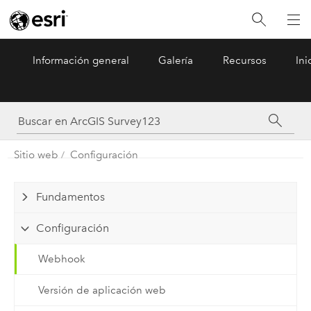
Información general
Galería
Recursos
Ini
ArcGIS Survey123
Menu
Sitio web
Configuración
Fundamentos
Configuración
Webhook
Versión de aplicación web