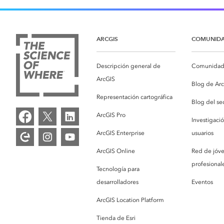
ARCGIS
COMUNID
Descripción general de
Comunidad 
ArcGIS
Blog de Ar
Representación cartográfica
Blog del se
ArcGIS Pro
Investigaci
ArcGIS Enterprise
usuarios
ArcGIS Online
Red de jóv
profesionale
Tecnología para
desarrolladores
Eventos
ArcGIS Location Platform
Tienda de Esri