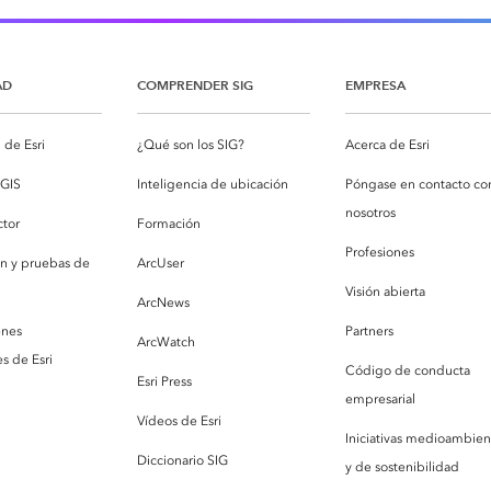
AD
COMPRENDER SIG
EMPRESA
de Esri
¿Qué son los SIG?
Acerca de Esri
cGIS
Inteligencia de ubicación
Póngase en contacto co
nosotros
ctor
Formación
Profesiones
ón y pruebas de
ArcUser
Visión abierta
ArcNews
enes
Partners
ArcWatch
s de Esri
Código de conducta
Esri Press
empresarial
Vídeos de Esri
Iniciativas medioambien
Diccionario SIG
y de sostenibilidad