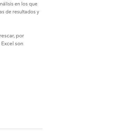
nálisis en los que
pas de resultados y
rescar, por
s
Excel
son