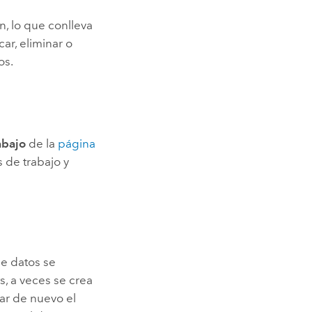
Explorar el curso
structuras
Explorar ArcGIS Pro
Leer la historia
n, lo que conlleva
ar, eliminar o
os.
abajo
de la
página
 de trabajo y
de datos se
ts
, a veces se crea
tar de nuevo el