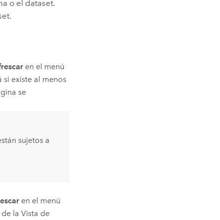
a o el dataset.
set.
frescar
en el menú
 si existe al menos
ágina se
están sujetos a
rescar
en el menú
 de la Vista de