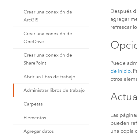
Recursos Naturales
Tecnología para desarrolladores
Después de 
Crear una conexión de
Crear aplicaciones de
agregar me
ArcGIS
representación cartográfica y
refrescar l
Todos los sectores
análisis espacial
Crear una conexión de
OneDrive
Opcio
Crear una conexión de
Todos los productos
Puede admin
SharePoint
de inicio
. 
Abrir un libro de trabajo
otros elem
Administrar libros de trabajo
Actua
Carpetas
Las página
Elementos
pueden ref
una copia d
Agregar datos