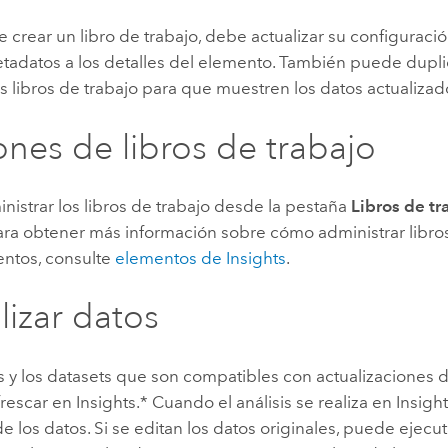
Explorar la gestión de infrae
crear un libro de trabajo, debe actualizar su configuració
Todas las historias
tadatos a los detalles del elemento. También puede duplic
os libros de trabajo para que muestren los datos actualizad
nes de libros de trabajo
istrar los libros de trabajo desde la pestaña
Libros de tr
Para obtener más información sobre cómo administrar libros
entos, consulte
elementos de
Insights
.
lizar datos
s y los datasets que son compatibles con actualizaciones 
rescar en
Insights
.* Cuando el análisis se realiza en
Insigh
e los datos. Si se editan los datos originales, puede ejecu