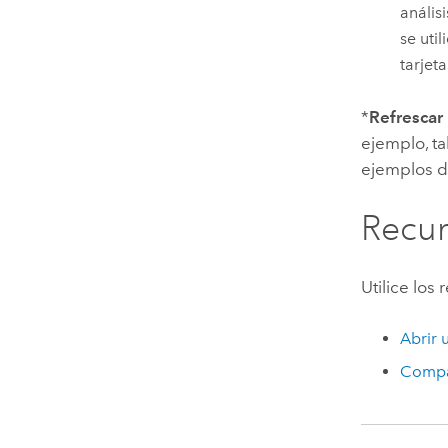
anális
se uti
tarjet
*
Refrescar
ejemplo, t
ejemplos d
Recu
Utilice los
Abrir 
Compar