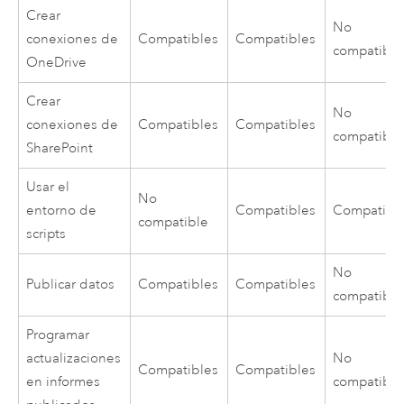
Crear
No
conexiones de
Compatibles
Compatibles
compatible
OneDrive
Crear
No
conexiones de
Compatibles
Compatibles
compatible
SharePoint
Usar el
No
entorno de
Compatibles
Compatibl
compatible
scripts
No
Publicar datos
Compatibles
Compatibles
compatible
Programar
actualizaciones
No
Compatibles
Compatibles
en informes
compatible