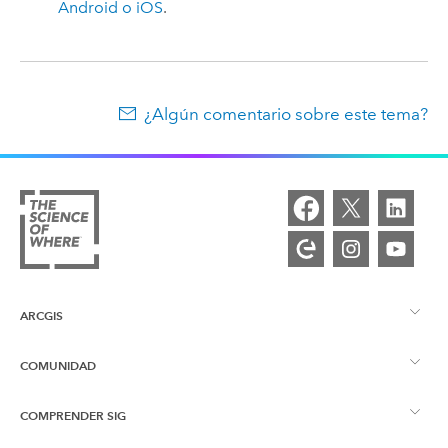
Android
o
iOS
.
¿Algún comentario sobre este tema?
ARCGIS
COMUNIDAD
Descripción general de ArcGIS
COMPRENDER SIG
Comunidad de Esri
Representación cartográfica