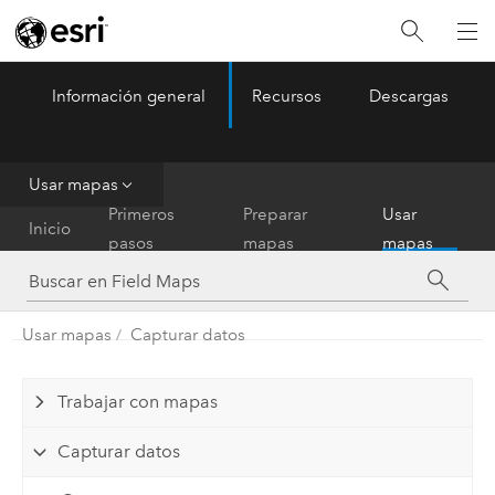
Información general
Recursos
Descargas
ArcGIS Field Maps
Menu
Usar mapas
Primeros
Preparar
Usar
Inicio
pasos
mapas
mapas
Usar mapas
Capturar datos
Trabajar con mapas
Capturar datos