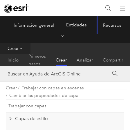
Entidades
Información general
Recursos
ArcGIS Online
Menu
Crear
Primeros
Inicio
Crear
Analizar
Compartir
pasos
Crear
Trabajar con capas en escenas
Cambiar las propiedades de capa
Trabajar con capas
Capas de estilo