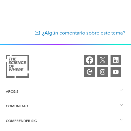
¿Algún comentario sobre este tema?
ARCGIS
COMUNIDAD
Descripción general de ArcGIS
COMPRENDER SIG
Comunidad de Esri
Representación cartográfica