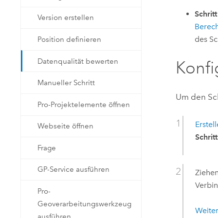
Schritt
Version erstellen
Berec
des Sc
Position definieren
Datenqualität bewerten
Konfi
Manueller Schritt
Um den Schr
Pro-Projektelemente öffnen
Erstel
Webseite öffnen
Schrit
Frage
GP-Service ausführen
Ziehe
Verbin
Pro-
Geoverarbeitungswerkzeug
Weite
ausführen