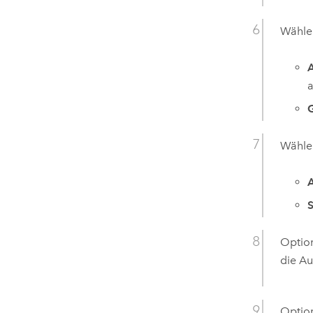
Wählen
A
a
Wählen
A
Option
die Au
Option