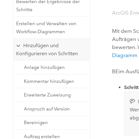
Bewerten der Ergebnisse der
Natürliche Ressourcen
Schritte
Developer-Technologie
ArcGIS Ent
Erstellen Sie Anwendungen für
Erstellen und Verwalten von
die Kartenerstellung und
Alle Branchen
Mit dem Sch
Workflow-Diagrammen
räumliche Analyse
Aufträgen 
Hinzufügen und
bewerten. W
Konfigurieren von Schritten
Diagramm k
Alle Produkte
Anlage hinzufügen
BEim Ausfü
Kommentar hinzufügen
Schrit
Erweiterte Zuweisung
Anspruch auf Version
Wenn
abg
Bereinigen
Auftrag erstellen