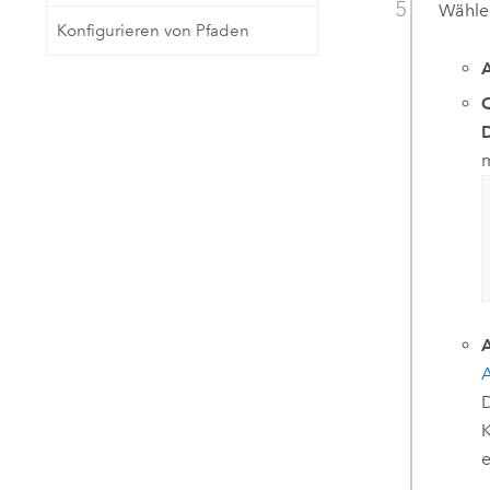
Wählen
Konfigurieren von Pfaden
A
D
D
K