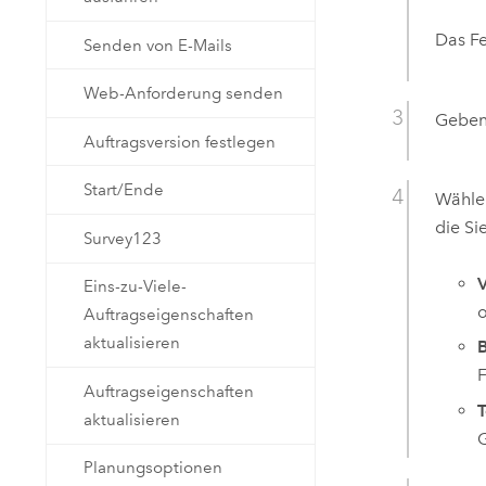
Das F
Senden von E-Mails
Web-Anforderung senden
Geben 
Auftragsversion festlegen
Start/Ende
Wählen
die Si
Survey123
V
Eins-zu-Viele-
o
Auftragseigenschaften
aktualisieren
F
Auftragseigenschaften
T
aktualisieren
G
Planungsoptionen