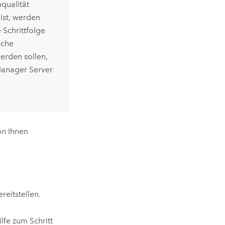
nqualität
ist, werden
 Schrittfolge
iche
werden sollen,
anager Server
on Ihnen
reitstellen.
lfe zum Schritt