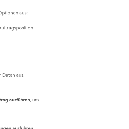
Optionen aus:
Auftragsposition
r Daten aus.
trag ausführen
, um
ungen ausführen
,