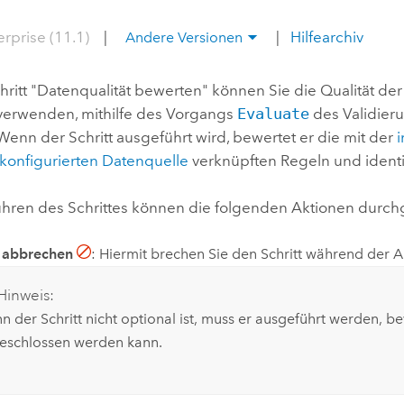
Umgeb
Geoinforma
erprise (11.1)
|
|
Hilfearchiv
Infrast
Andere Versionen
Alle Storys
ritt "Datenqualität bewerten" können Sie die Qualität der 
verwenden, mithilfe des Vorgangs
Evaluate
des Validier
enn der Schritt ausgeführt wird, bewertet er die mit der
onfigurierten Datenquelle
verknüpften Regeln und identifi
hren des Schrittes können die folgenden Aktionen durch
t abbrechen
: Hiermit brechen Sie den Schritt während der 
Hinweis:
 der Schritt nicht optional ist, muss er ausgeführt werden, be
eschlossen werden kann.