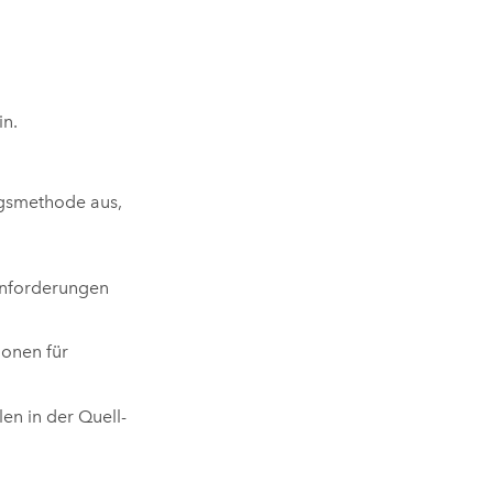
in.
gsmethode aus,
Anforderungen
ionen für
len in der Quell-