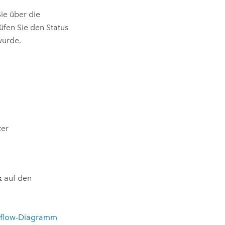
Sie über die
fen Sie den Status
wurde.
ter
k
auf den
rkflow-Diagramm