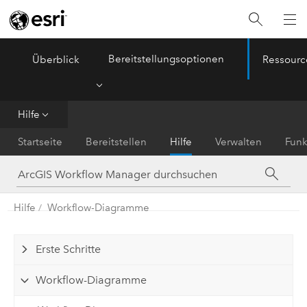
Bereitstellungsoptionen
Überblick
Ressourc
ArcGIS Workflow Manager
Menu
Hilfe
Startseite
Bereitstellen
Hilfe
Verwalten
Funk
Hilfe
Workflow-Diagramme
Erste Schritte
Workflow-Diagramme