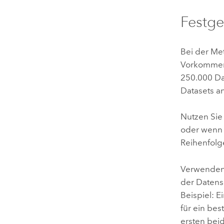
Festge
Bei der M
Vorkommens
250.000 Da
Datasets a
Nutzen Si
oder wenn 
Reihenfolge
Verwenden
der Datens
Beispiel: 
für ein be
ersten bei