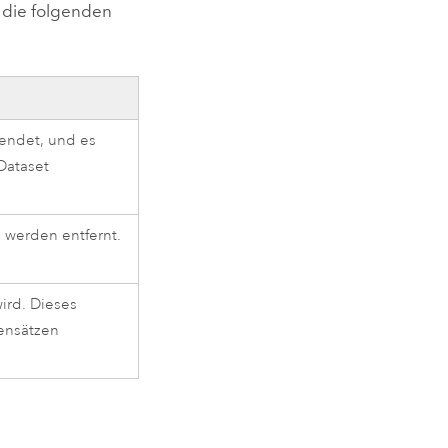
 die folgenden
wendet, und es
Dataset
 werden entfernt.
wird. Dieses
tensätzen