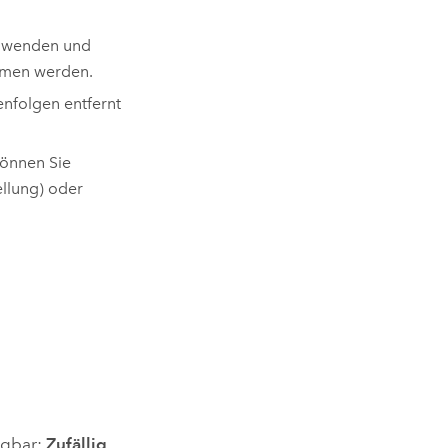
zuwenden und
mmen werden.
nfolgen entfernt
können Sie
llung) oder
ügbar:
Zufällig