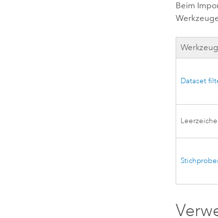
Beim Impor
Werkzeuge
Werkzeu
Dataset fil
Leerzeiche
Stichprob
Verw