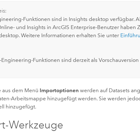
Umgeb
Geoinforma
is:
Infrast
ineering-Funktionen sind in
Insights desktop
verfügbar. A
nline
- und
Insights in ArcGIS Enterprise
-Benutzer haben Zu
Alle Storys
 desktop
. Weitere Informationen erhalten Sie unter
Einführ
-Engineering-Funktionen sind derzeit als Vorschauversion 
e aus dem Menü
Importoptionen
werden auf Datasets an
Daten-Arbeitsmappe hinzugefügt werden. Sie werden jedo
l hinzugefügt.
rt-Werkzeuge