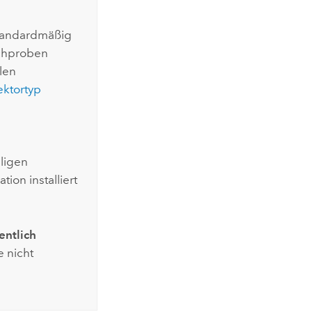
standardmäßig
ichproben
len
ktortyp
lligen
ion installiert
entlich
 nicht