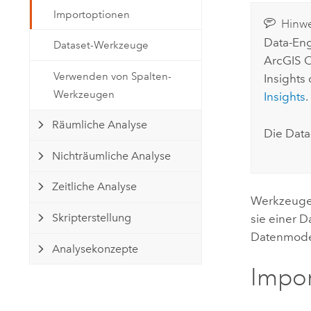
Natürliche Ressourcen
Importoptionen
Developer-Technologie
Hinwe
Erstellen Sie Anwendungen für
Data-Eng
Dataset-Werkzeuge
die Kartenerstellung und
ArcGIS O
Alle Branchen
räumliche Analyse
Verwenden von Spalten-
Insights
Werkzeugen
Insights
.
Räumliche Analyse
Alle Produkte
Die Data
Nichträumliche Analyse
Zeitliche Analyse
Werkzeug
Skripterstellung
sie einer 
Datenmodel
Analysekonzepte
Impo