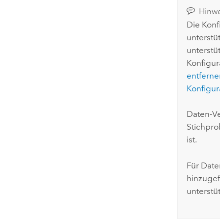
Hinwe
Die Konf
unterstü
unterstü
Konfigur
entferne
Konfigur
Daten-V
Stichpr
ist.
Für Date
hinzugef
unterstüt