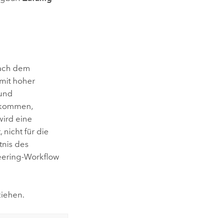
ach dem
 mit hoher
 und
orkommen,
wird eine
nicht für die
tnis des
eering-Workflow
iehen.