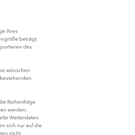
ge ihres
engröße beträgt
portieren des
robe wünschen
er bestehenden
 die Reihenfolge
gen werden.
elte Wetterdaten
n sich nur auf die
ten nicht