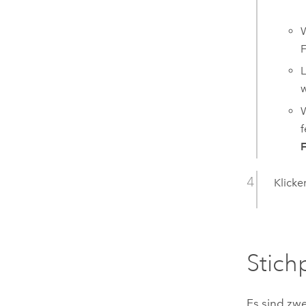
F
L
w
W
f
F
Klicke
Stic
Es sind zw