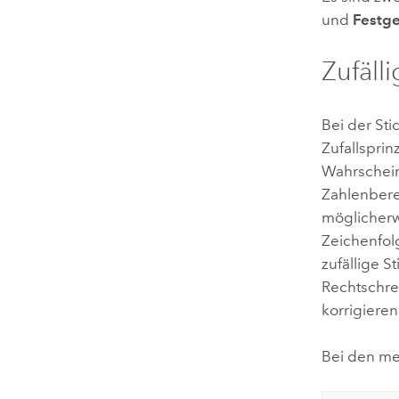
und
Festge
Zufälli
Bei der S
Zufallspri
Wahrschein
Zahlenbere
möglicherw
Zeichenfolg
zufällige S
Rechtschre
korrigiere
Bei den me