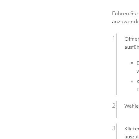
Führen Sie
anzuwend
Öffnen
ausfüh
E
w
K
D
Wählen
Klicke
auszuf