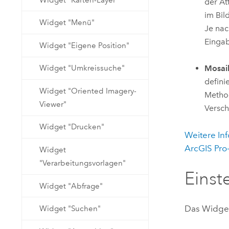
der At
im Bil
Widget "Menü"
Je nac
Eingab
Widget "Eigene Position"
Mosai
Widget "Umkreissuche"
defini
Widget "Oriented Imagery-
Method
Viewer"
Versch
Widget "Drucken"
Weitere In
ArcGIS Pro
Widget
"Verarbeitungsvorlagen"
Einst
Widget "Abfrage"
Das Widget
Widget "Suchen"