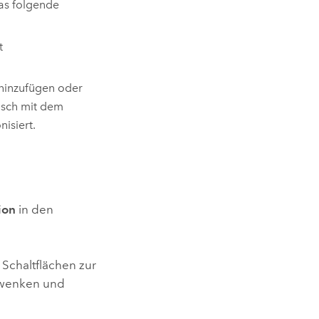
das folgende
t
 hinzufügen oder
isch mit dem
isiert.
ion
in den
Schaltflächen zur
hwenken und