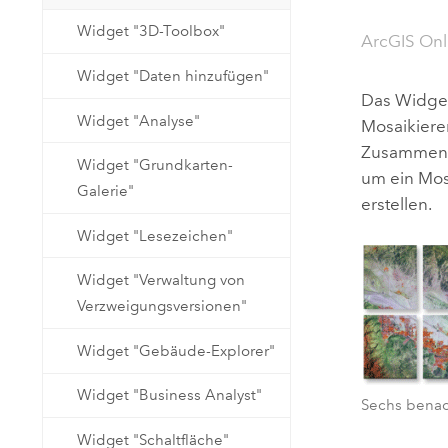
Natürliche Ressourcen
Widget "3D-Toolbox"
Developer-Technologie
ArcGIS On
Erstellen Sie Anwendungen für
Widget "Daten hinzufügen"
die Kartenerstellung und
Alle Branchen
Das Widget
räumliche Analyse
Widget "Analyse"
Mosaikiere
Zusammenf
Widget "Grundkarten-
um ein Mos
Alle Produkte
Galerie"
erstellen.
Widget "Lesezeichen"
Widget "Verwaltung von
Verzweigungsversionen"
Widget "Gebäude-Explorer"
Widget "Business Analyst"
Sechs benac
Widget "Schaltfläche"