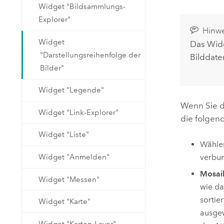
Widget "Bildsammlungs-
Explorer"
Hinwe
Widget
Das Widg
"Darstellungsreihenfolge der
Bilddate
Bilder"
Widget "Legende"
Wenn Sie d
Widget "Link-Explorer"
die folgen
Widget "Liste"
Wählen
Widget "Anmelden"
verbun
Mosai
Widget "Messen"
wie da
sortie
Widget "Karte"
ausgew
Widget "Karten-Layer"