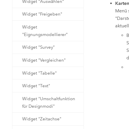
Widget "Auswählen"
Karte
Menü s
Widget "Freigeben"
"Darst
aktuel
Widget
"Eignungsmodellierer"
B
S
Widget "Survey"
S
d
Widget "Vergleichen"
Widget "Tabelle"
Widget "Text"
Widget "Umschaltfunktion
für Designmodi"
Widget "Zeitachse"