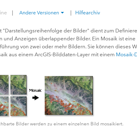
Umgeb
Geoinforma
line
|
|
Hilfearchiv
Infrast
Andere Versionen
Alle Storys
 "Darstellungsreihenfolge der Bilder" dient zum Definie
n und Anzeigen überlappender Bilder. Ein Mosaik ist ein
ührung von zwei oder mehr Bildern.
Sie können dieses 
aik aus einem ArcGIS-Bilddaten-Layer mit einem
Mosaik-D
hbarte Bilder werden zu einem einzelnen Bild mosaikiert.