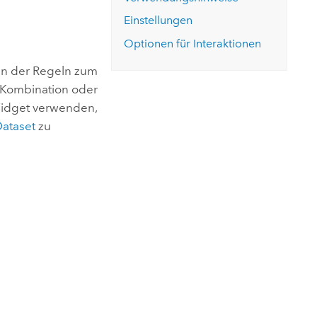
ungen.
aktivieren Sie eine kostenfreie Testversion.
Die Story lesen
Den Kurs erkunden
tionen
Einstellungen
rukturmanagement erkunden
ArcGIS Pro erkunden
Optionen für Interaktionen
ren der Regeln zum
e Kombination oder
Widget verwenden,
ataset
zu