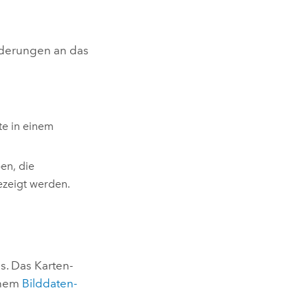
rderungen an das
te in einem
en, die
ezeigt werden.
s.
Das Karten-
inem
Bilddaten-