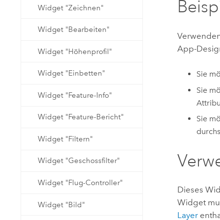
Beisp
Widget "Zeichnen"
Widget "Bearbeiten"
Verwenden 
App-Design
Widget "Höhenprofil"
Widget "Einbetten"
Sie mö
Sie mö
Widget "Feature-Info"
Attrib
Widget "Feature-Bericht"
Sie mö
durchs
Widget "Filtern"
Verw
Widget "Geschossfilter"
Widget "Flug-Controller"
Dieses Wid
Widget mu
Widget "Bild"
Layer
entha