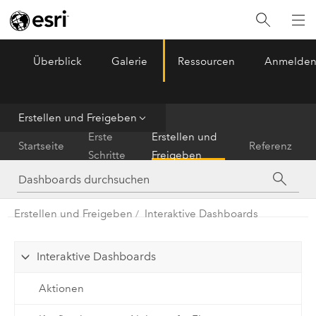
Überblick
Galerie
Ressourcen
Anmelde
ArcGIS Dashboards
Menu
Erstellen und Freigeben
Erste
Erstellen und
Startseite
Referenz
Schritte
Freigeben
Erstellen und Freigeben
Interaktive Dashboards
Interaktive Dashboards
Aktionen