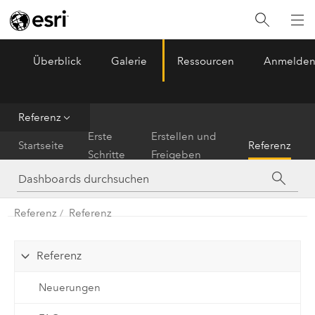
Überblick
Galerie
Ressourcen
Anmelde
ArcGIS Dashboards
Menu
Referenz
Erste
Erstellen und
Startseite
Referenz
Schritte
Freigeben
Referenz
Referenz
Referenz
Neuerungen