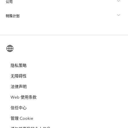
公司
什么是 GIS？
ArcGIS 博客
ArcGIS Pro
特殊计划
关于 Esri
位置智能
行业博客
ArcGIS Enterprise
ArcGIS for Personal Use
联系我们
培训
用户研究和测试
ArcGIS Online
ArcGIS for Student Use
简体中文 (Simplified Chinese)
招贤纳士
ArcUser
Esri 年轻专家关系网
开发者技术
保护
开放视野
隐私策略
ArcNews
活动
ArcGIS Location Platform
无障碍性
灾难响应
合作伙伴
ArcWatch
Esri Store
法律声明
教育
Web 使用条款
业务行为准则
Esri Press
ArcGIS Architecture Center
信任中心
非营利机构
环境与可持续发展倡议
Esri 视频
管理 Cookie
种族平等