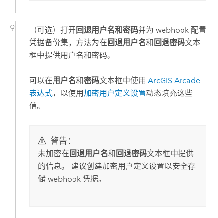
（可选）打开
回退用户名和密码
并为 webhook 配置
凭据备份集，方法为在
回退用户名
和
回退密码
文本
框中提供用户名和密码。
可以在
用户名
和
密码
文本框中使用
ArcGIS Arcade
表达式
，以使用
加密用户定义设置
动态填充这些
值。
警告：
未加密在
回退用户名
和
回退密码
文本框中提供
的信息。 建议创建加密用户定义设置以安全存
储 webhook 凭据。