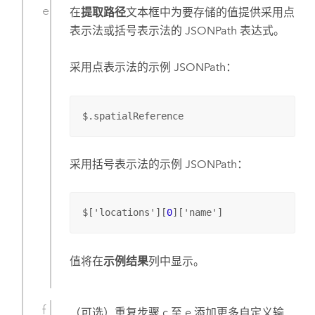
在
提取路径
文本框中为要存储的值提供采用点
表示法或括号表示法的 JSONPath 表达式。
采用点表示法的示例 JSONPath：
$.spatialReference
采用括号表示法的示例 JSONPath：
$['locations'][
0
]['name']
值将在
示例结果
列中显示。
（可选）重复步骤 c 至 e 添加更多自定义输