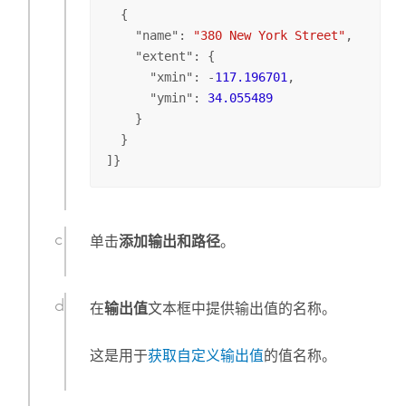
  {

    "
name
": 
"380 New York Street"
,

    "
extent
": {

      "
xmin
": -
117.196701
,

      "
ymin
": 
34.055489
    }

  }

]}
单击
添加输出和路径
。
在
输出值
文本框中提供输出值的名称。
这是用于
获取自定义输出值
的值名称。