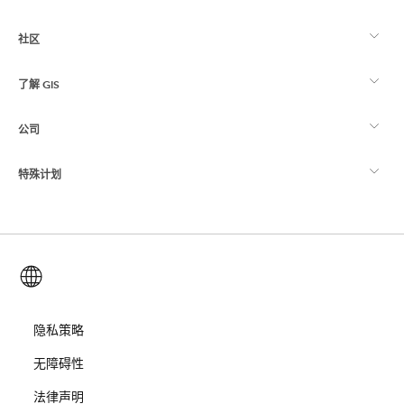
社区
ArcGIS 概览
了解 GIS
Esri 社区
制图
公司
什么是 GIS？
ArcGIS 博客
ArcGIS Pro
特殊计划
关于 Esri
位置智能
行业博客
ArcGIS Enterprise
ArcGIS for Personal Use
联系我们
培训
用户研究和测试
ArcGIS Online
ArcGIS for Student Use
简体中文 (Simplified Chinese)
招贤纳士
ArcUser
Esri 年轻专家关系网
开发者技术
保护
开放视野
隐私策略
ArcNews
活动
ArcGIS Location Platform
无障碍性
灾难响应
合作伙伴
ArcWatch
Esri Store
法律声明