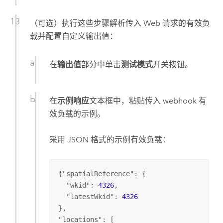
（可选）执行这些步骤解析传入 Web 请求的有效负
载并配置自定义输出值：
在
输出值
部分中单击
测试模式
开关按钮。
在
示例响应
文本框中，粘贴传入 webhook 有
效负载的示例。
采用 JSON 格式的示例有效负载：
{"
spatialReference
": {

  "
wkid
": 
4326
,

  "
latestWkid
": 
4326
},

"
locations
": [
