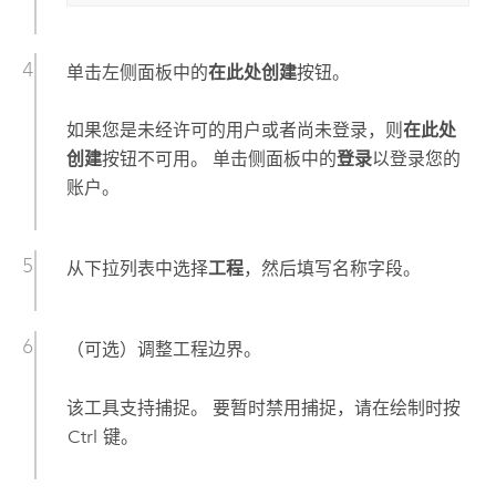
单击左侧面板中的
在此处创建
按钮。
如果您是未经许可的用户或者尚未登录，则
在此处
创建
按钮不可用。 单击侧面板中的
登录
以登录您的
账户。
从下拉列表中选择
工程
，然后填写名称字段。
（可选）调整工程边界。
该工具支持捕捉。 要暂时禁用捕捉，请在绘制时按
Ctrl
键。