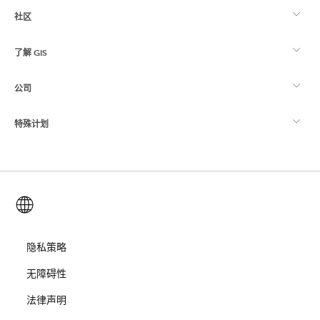
社区
ArcGIS 概览
了解 GIS
Esri 社区
制图
公司
什么是 GIS？
ArcGIS 博客
ArcGIS Pro
特殊计划
关于 Esri
位置智能
行业博客
ArcGIS Enterprise
ArcGIS for Personal Use
联系我们
培训
用户研究和测试
ArcGIS Online
ArcGIS for Student Use
简体中文 (Simplified Chinese)
招贤纳士
ArcUser
Esri 年轻专家关系网
开发者技术
保护
开放视野
隐私策略
ArcNews
活动
ArcGIS Location Platform
无障碍性
灾难响应
合作伙伴
ArcWatch
Esri Store
法律声明