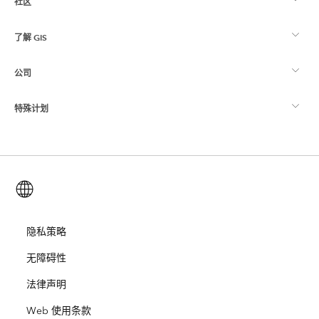
社区
ArcGIS 概览
了解 GIS
Esri 社区
制图
公司
什么是 GIS？
ArcGIS 博客
ArcGIS Pro
特殊计划
关于 Esri
位置智能
行业博客
ArcGIS Enterprise
ArcGIS for Personal Use
联系我们
培训
用户研究和测试
ArcGIS Online
ArcGIS for Student Use
简体中文 (Simplified Chinese)
招贤纳士
ArcUser
Esri 年轻专家关系网
开发者技术
保护
开放视野
隐私策略
ArcNews
活动
ArcGIS Location Platform
无障碍性
灾难响应
合作伙伴
ArcWatch
Esri Store
法律声明
教育
Web 使用条款
业务行为准则
Esri Press