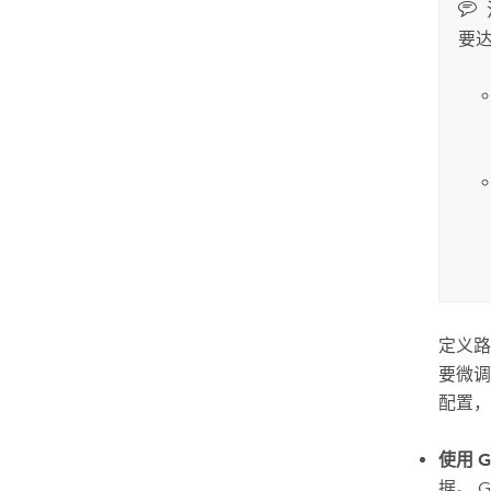
要
定义路
要微调
配置，
使用 G
据。 