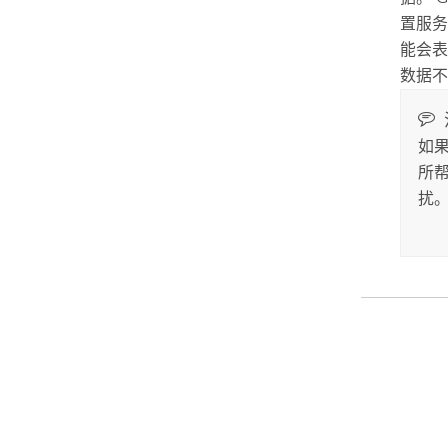
置服务
能会表
数据不
如
所
扰