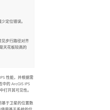
减少定位错误。
。
常见步行路径对齐
是天花板较高的
IPS
性能，并根据需
性中的
ArcGIS IPS
列表中打开其可见性。
使用基于卫星的位置数
味着使用基于系统的位