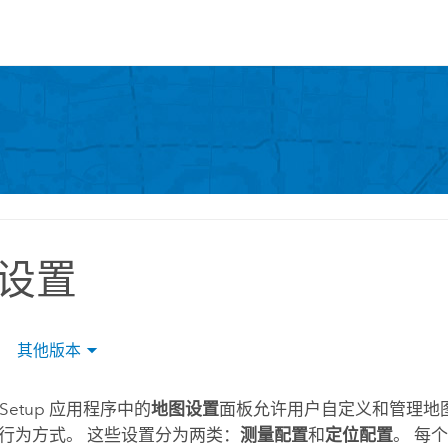
设置
|
其他版本
 Setup
应用程序中的
地图设置
面板允许用户自定义和管理地
行为方式。 这些设置分为两类：
测量配置
和
定位配置
。 每