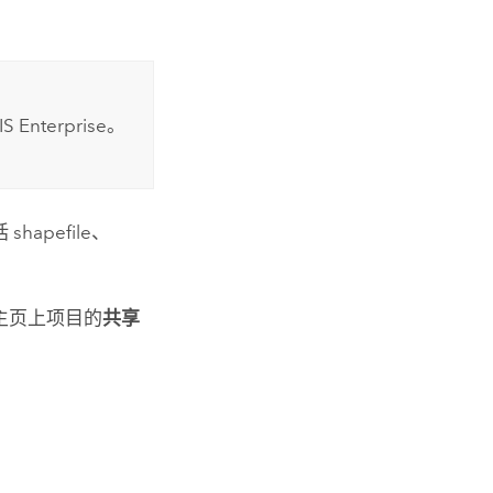
IS Enterprise
。
apefile、
主页上项目的
共享