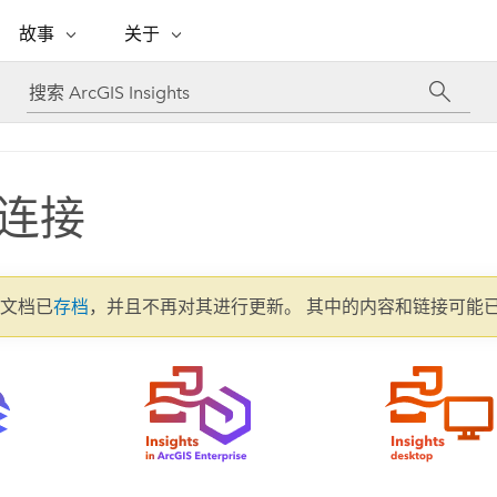
专题倡议
故事
关于
ESRI 故事
关于 ESRI
自助服务
购买 ARCGIS
联系我们
关于 GIS
WhereNext Magazine
关于 Esri
地理空间卓越之旅
ArcUser
用户类型
联系支持部门
什么是 GIS？
间上查看和了解数据
高管级新闻和见解
面向 ArcGIS 用户的实用技术
基于角色的 ArcGIS 访问权限
Esri 计划和倡议
Esri 社区
地理方法
资源
Esri 博客
Esri Store
连接
活动
ArcGIS 博客
置引入分析
现实世界的全球 GIS 创新
ArcNews
Esri 的 ArcGIS 产品
行业新闻和 ArcGIS 更新
合作伙伴
文档
管理
Esri 和 The Science of Where 播
如何购买
、编辑和共享空间数据
客
ArcWatch
Esri 产品、合作伙伴产品和开发
招贤纳士
My Esri
基础设施管理
2 文档已
存档
，并且不再对其进行更新。 其中的内容和链接可能
商业和技术领导者之声
地理空间新闻、观点和趋势
人员订阅
使用 GIS 创建现代化、有弹性且可持续发展
媒体与分析师关系
的未来。 规划和运营的地理方法有助于领导
有功能
者了解基础设施工程与周围环境的关系。
所有故事
探索基础设施管理
联系我们