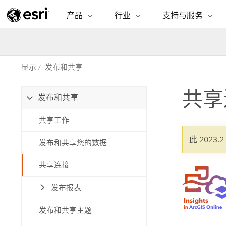
产品
行业
支持与服务
ARCGIS
行业
支持与服务
功能
ArcGIS 概览
建筑、工程和建
专业服务
非营利机构
制图
Esri 企业级地理空间平台
造
从空
显示
发布和共享
技术支持
公共安全
ArcGIS Online
商业
分析
共享
培训
自然科学
发布和共享
完整的 SaaS 制图平台
将位
保护
州和地方政府
共享工作
ArcGIS Pro
数据
教育
世界领先的 GIS 软件
集成
可持续发展
此 2023.
发布和共享您的数据
能源公用事业
ArcGIS Enterprise
电信
共享连接
用于 GIS 和制图的基础系统
所
设施点管理
交通运输
发布报表
开发者技术
卫生与公共服务
水
构建制图和空间分析应用程序
发布和共享主题
国家政府