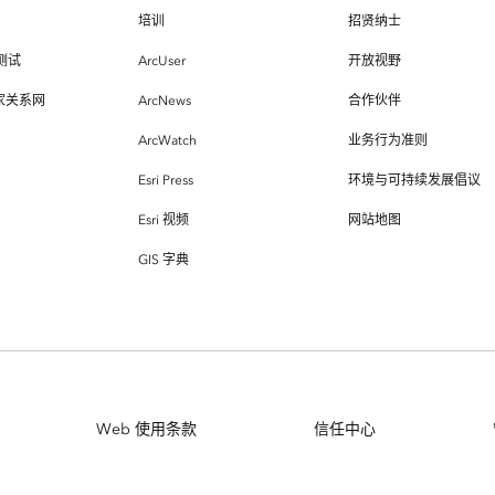
培训
招贤纳士
测试
ArcUser
开放视野
专家关系网
ArcNews
合作伙伴
ArcWatch
业务行为准则
Esri Press
环境与可持续发展倡议
Esri 视频
网站地图
GIS 字典
Web 使用条款
信任中心