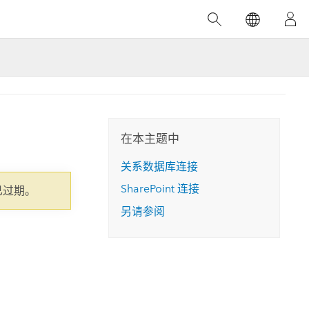
精选产品
专题培训
精选故事
推荐书籍
致力于创新
人工智能
位置智能
数字化转换
在本主题中
数字孪生体
关系数据库连接
SharePoint
连接
了解 ArcGIS Pro
空间数据科学：提升分析能力
当地图成为关键时刻的救命稻草
位置的力量
已过期。
另请参阅
ArcGIS Pro 是 Esri 出品的全球领先的 GIS 桌
在这门导师授课式课程中，我们将探索如何
在巴西 2024 年遭遇历史性大洪水期间，专门
作者：Jack Dangermond
面应用程序，适用于制图、分析和数据管
运用空间统计技术来发现数据中的规律与关
从事 GIS 技术的 Codex 公司在 30 天内打造
这本书带领读者踏上一
理。 了解这项技术的实际效果，亲身体验交
联，并产出能解决复杂问题的深刻见解。
了 17 个应急洪水应用程序，为关键的救援行
旅程，深入探索现代地
互式地图，探索产品功能，或者直接开始免
动提供了有力支持。
探索课程
其应对全球重大挑战的
费试用。
阅读故事
转至书籍详情
探索 ArcGIS Pro