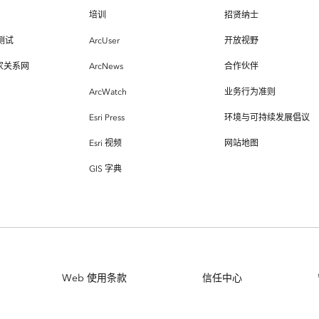
培训
招贤纳士
测试
ArcUser
开放视野
专家关系网
ArcNews
合作伙伴
ArcWatch
业务行为准则
Esri Press
环境与可持续发展倡议
Esri 视频
网站地图
GIS 字典
Web 使用条款
信任中心