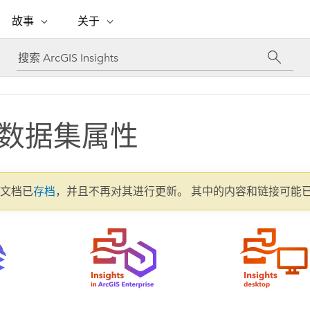
专题倡议
故事
关于
ESRI 故事
关于 ESRI
自助服务
购买 ARCGIS
联系我们
关于 GIS
WhereNext Magazine
关于 Esri
地理空间卓越之旅
ArcUser
用户类型
联系支持部门
什么是 GIS？
间上查看和了解数据
高管级新闻和见解
面向 ArcGIS 用户的实用技术
基于角色的 ArcGIS 访问权限
Esri 计划和倡议
Esri 社区
地理方法
资源
Esri 博客
Esri Store
数据集属性
活动
ArcGIS 博客
置引入分析
现实世界的全球 GIS 创新
ArcNews
Esri 的 ArcGIS 产品
行业新闻和 ArcGIS 更新
合作伙伴
文档
管理
Esri 和 The Science of Where 播
如何购买
、编辑和共享空间数据
客
ArcWatch
Esri 产品、合作伙伴产品和开发
招贤纳士
My Esri
基础设施管理
2 文档已
存档
，并且不再对其进行更新。 其中的内容和链接可能
商业和技术领导者之声
地理空间新闻、观点和趋势
人员订阅
使用 GIS 创建现代化、有弹性且可持续发展
媒体与分析师关系
的未来。 规划和运营的地理方法有助于领导
有功能
者了解基础设施工程与周围环境的关系。
所有故事
探索基础设施管理
联系我们