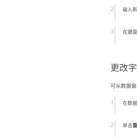
输入
在键盘上
更改
可从数据窗
在数
单击