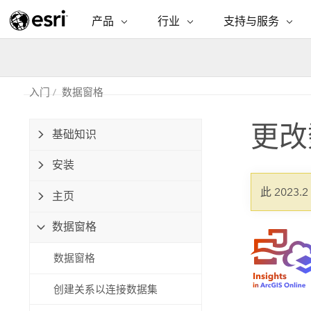
产品
行业
支持与服务
ARCGIS
行业
支持与服务
功能
ArcGIS 概览
建筑、工程和建
专业服务
非营利机构
制图
Esri 企业级地理空间平台
造
从空
入门
数据窗格
技术支持
公共安全
ArcGIS Online
商业
分析
更改
培训
自然科学
基础知识
完整的 SaaS 制图平台
将位
保护
州和地方政府
安装
ArcGIS Pro
数据
教育
世界领先的 GIS 软件
集成
可持续发展
此 2023.
主页
能源公用事业
ArcGIS Enterprise
电信
数据窗格
用于 GIS 和制图的基础系统
所
设施点管理
交通运输
数据窗格
开发者技术
卫生与公共服务
水
构建制图和空间分析应用程序
创建关系以连接数据集
国家政府