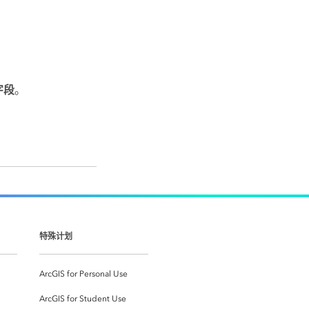
字段
。
特殊计划
ArcGIS for Personal Use
ArcGIS for Student Use