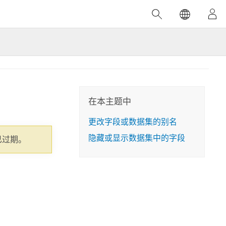
精选产品
专题培训
精选故事
推荐书籍
致力于创新
人工智能
位置智能
数字化转换
在本主题中
数字孪生体
更改字段或数据集的别名
隐藏或显示数据集中的字段
了解 ArcGIS Pro
空间数据科学：提升分析能力
当地图成为关键时刻的救命稻草
位置的力量
已过期。
ArcGIS Pro 是 Esri 出品的全球领先的 GIS 桌
在这门导师授课式课程中，我们将探索如何
在巴西 2024 年遭遇历史性大洪水期间，专门
作者：Jack Dangermond
面应用程序，适用于制图、分析和数据管
运用空间统计技术来发现数据中的规律与关
从事 GIS 技术的 Codex 公司在 30 天内打造
这本书带领读者踏上一
理。 了解这项技术的实际效果，亲身体验交
联，并产出能解决复杂问题的深刻见解。
了 17 个应急洪水应用程序，为关键的救援行
旅程，深入探索现代地
互式地图，探索产品功能，或者直接开始免
动提供了有力支持。
探索课程
其应对全球重大挑战的
费试用。
阅读故事
转至书籍详情
探索 ArcGIS Pro