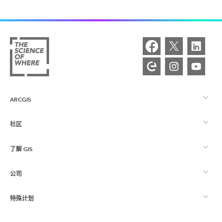
ARCGIS
社区
ArcGIS 概览
了解 GIS
Esri 社区
制图
公司
什么是 GIS？
ArcGIS 博客
ArcGIS Pro
特殊计划
关于 Esri
位置智能
行业博客
ArcGIS Enterprise