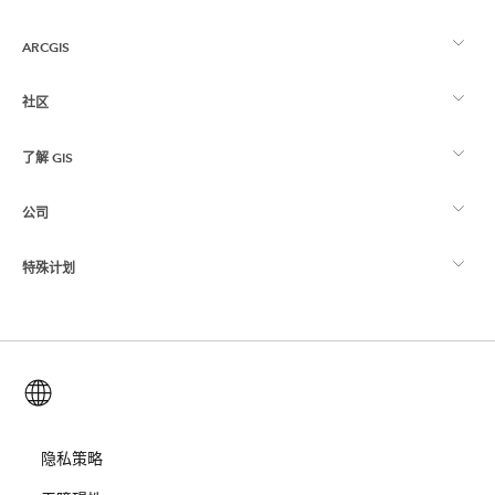
ARCGIS
社区
ArcGIS 概览
了解 GIS
Esri 社区
制图
公司
什么是 GIS？
ArcGIS 博客
ArcGIS Pro
特殊计划
关于 Esri
位置智能
行业博客
ArcGIS Enterprise
ArcGIS for Personal Use
联系我们
培训
用户研究和测试
ArcGIS Online
ArcGIS for Student Use
简体中文 (Simplified Chinese)
招贤纳士
ArcUser
Esri 年轻专家关系网
开发者技术
保护
开放视野
隐私策略
ArcNews
活动
ArcGIS Location Platform