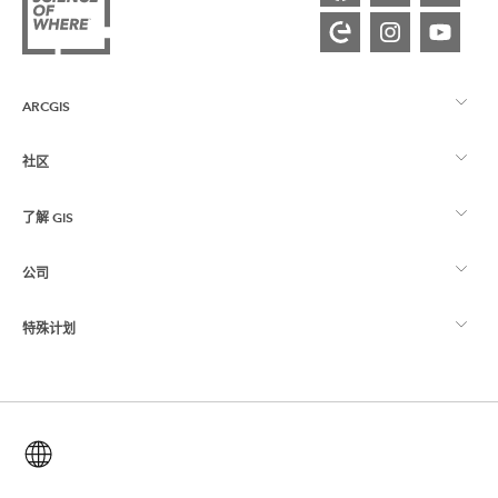
ARCGIS
社区
ArcGIS 概览
了解 GIS
Esri 社区
制图
公司
什么是 GIS？
ArcGIS 博客
ArcGIS Pro
特殊计划
关于 Esri
位置智能
行业博客
ArcGIS Enterprise
ArcGIS for Personal Use
联系我们
培训
用户研究和测试
ArcGIS Online
ArcGIS for Student Use
简体中文 (Simplified Chinese)
招贤纳士
ArcUser
Esri 年轻专家关系网
开发者技术