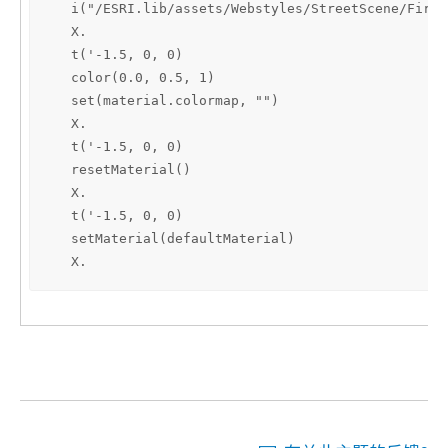
   i("/ESRI.lib/assets/Webstyles/StreetScene/Fire_
   X.

   t('-1.5, 0, 0)

   color(0.0, 0.5, 1)

   set(material.colormap, "")

   X.

   t('-1.5, 0, 0)

   resetMaterial()

   X.

   t('-1.5, 0, 0)

   setMaterial(defaultMaterial)

   X.