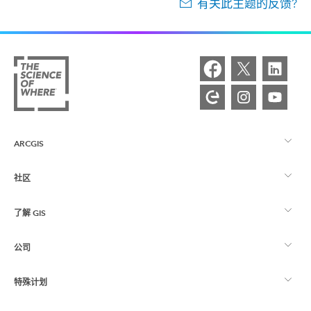
有关此主题的反馈?
ARCGIS
社区
ArcGIS 概览
了解 GIS
Esri 社区
制图
公司
什么是 GIS？
ArcGIS 博客
ArcGIS Pro
特殊计划
关于 Esri
位置智能
行业博客
ArcGIS Enterprise