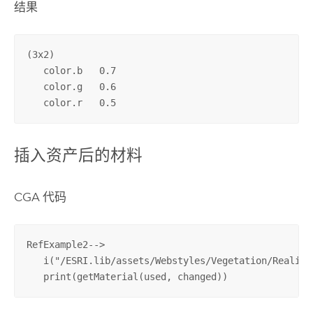
结果
(3x2)

   color.b   0.7

   color.g   0.6

   color.r   0.5
插入资产后的材料
CGA 代码
RefExample2-->

   i("/ESRI.lib/assets/Webstyles/Vegetation/Realist
   print(getMaterial(used, changed))