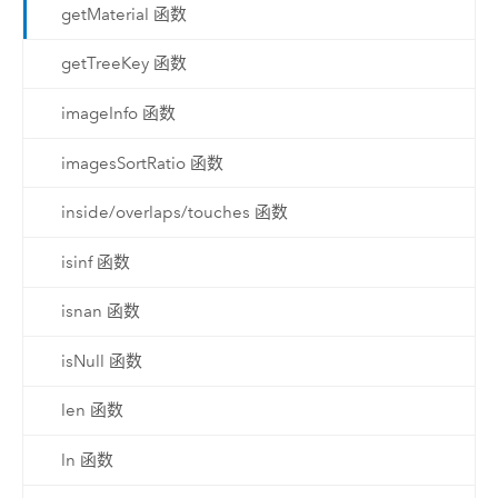
getMaterial 函数
getTreeKey 函数
imageInfo 函数
imagesSortRatio 函数
inside/overlaps/touches 函数
isinf 函数
isnan 函数
isNull 函数
len 函数
ln 函数