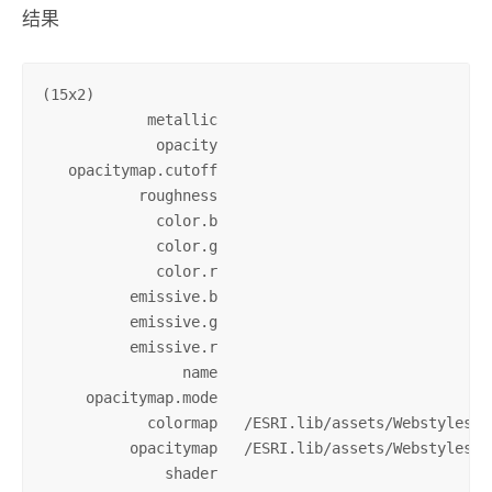
结果
(15x2)

            metallic                               
             opacity                               
   opacitymap.cutoff                               
           roughness                               
             color.b                               
             color.g                               
             color.r                               
          emissive.b                               
          emissive.g                               
          emissive.r                               
                name                               
     opacitymap.mode                               
            colormap   /ESRI.lib/assets/Webstyles/V
          opacitymap   /ESRI.lib/assets/Webstyles/V
              shader                               