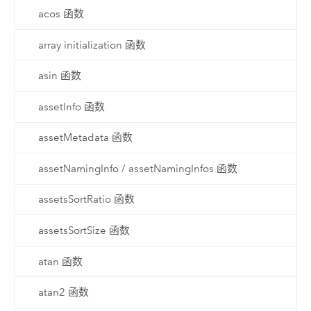
acos 函数
array initialization 函数
asin 函数
assetInfo 函数
assetMetadata 函数
assetNamingInfo / assetNamingInfos 函数
assetsSortRatio 函数
assetsSortSize 函数
atan 函数
atan2 函数