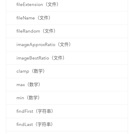
fileExtension（文件）
fileName（文件）
fileRandom（文件）
imageApproxRatio（文件）
imageBestRatio（文件）
clamp（数学）
max（数学）
min（数学）
findFirst（字符串）
findLast（字符串）