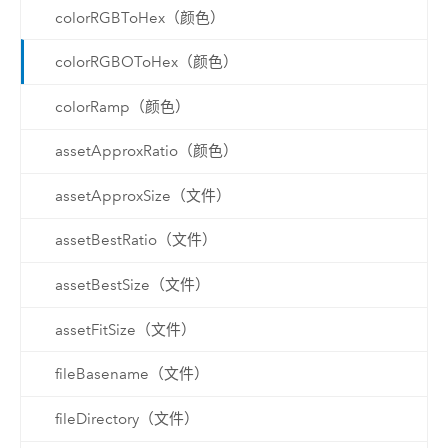
colorRGBToHex（颜色）
colorRGBOToHex（颜色）
colorRamp（颜色）
assetApproxRatio（颜色）
assetApproxSize（文件）
assetBestRatio（文件）
assetBestSize（文件）
assetFitSize（文件）
fileBasename（文件）
fileDirectory（文件）