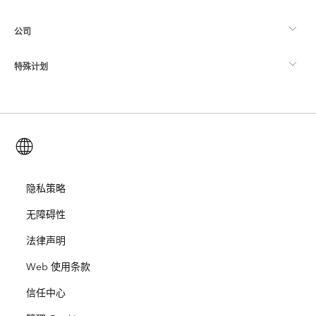
制图
公司
什么是 GIS？
ArcGIS 博客
ArcGIS Pro
特殊计划
关于 Esri
位置智能
行业博客
ArcGIS Enterprise
ArcGIS for Personal Use
联系我们
培训
用户研究和测试
ArcGIS Online
ArcGIS for Student Use
简体中文 (Simplified Chinese)
招贤纳士
ArcUser
Esri 年轻专家关系网
开发者技术
保护
开放视野
隐私策略
ArcNews
活动
ArcGIS Location Platform
无障碍性
灾难响应
合作伙伴
ArcWatch
Esri Store
法律声明
教育
Web 使用条款
业务行为准则
Esri Press
ArcGIS Architecture Center
信任中心
非营利机构
环境与可持续发展倡议
Esri 视频