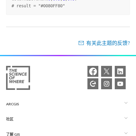
# result = "#0080FF80"
有关此主题的反馈?
ARCGIS
社区
ArcGIS 概览
了解 GIS
Esri 社区