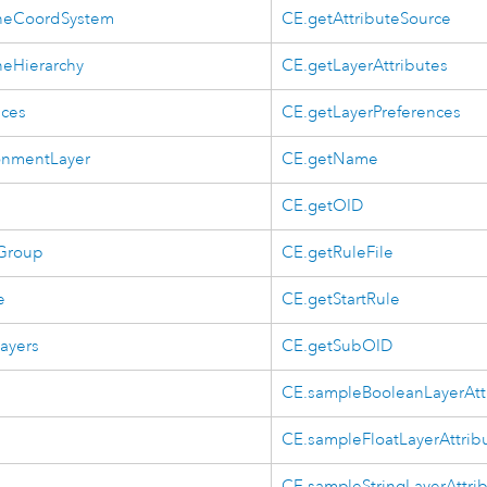
neCoordSystem
CE.getAttributeSource
neHierarchy
CE.getLayerAttributes
ices
CE.getLayerPreferences
onmentLayer
CE.getName
CE.getOID
rGroup
CE.getRuleFile
e
CE.getStartRule
ayers
CE.getSubOID
CE.sampleBooleanLayerAtt
CE.sampleFloatLayerAttrib
CE.sampleStringLayerAttri