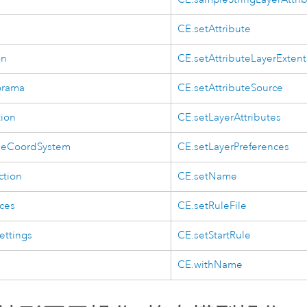
CE.setAttribute
on
CE.setAttributeLayerExtent
orama
CE.setAttributeSource
tion
CE.setLayerAttributes
neCoordSystem
CE.setLayerPreferences
ction
CE.setName
ices
CE.setRuleFile
ettings
CE.setStartRule
CE.withName