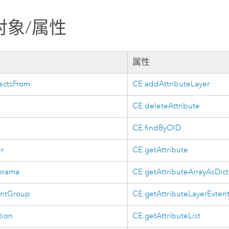
对象/属性
属性
ectsFrom
CE.addAttributeLayer
CE.deleteAttribute
CE.findByOID
r
CE.getAttribute
orama
CE.getAttributeArrayAsDict
entGroup
CE.getAttributeLayerExten
tion
CE.getAttributeList