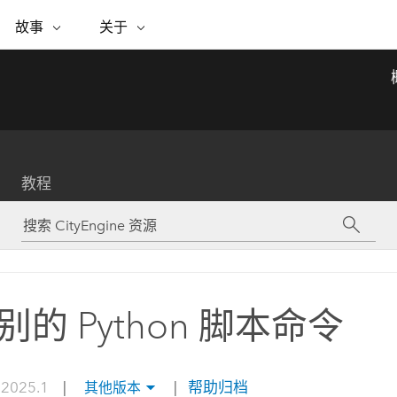
专题倡议
故事
关于
ESRI 故事
关于 ESRI
自助服务
购买 ARCGIS
联系我们
关于 GIS
WhereNext Magazine
关于 Esri
地理空间卓越之旅
ArcUser
用户类型
联系支持部门
什么是 GIS？
间上查看和了解数据
高管级新闻和见解
面向 ArcGIS 用户的实用技术
基于角色的 ArcGIS 访问权限
Esri 计划和倡议
Esri 社区
地理方法
资源
Esri 博客
Esri Store
活动
ArcGIS 博客
置引入分析
现实世界的全球 GIS 创新
ArcNews
Esri 的 ArcGIS 产品
教程
行业新闻和 ArcGIS 更新
合作伙伴
文档
管理
Esri 和 The Science of Where 播
如何购买
、编辑和共享空间数据
客
ArcWatch
Esri 产品、合作伙伴产品和开发
招贤纳士
My Esri
基础设施管理
商业和技术领导者之声
地理空间新闻、观点和趋势
人员订阅
使用 GIS 创建现代化、有弹性且可持续发展
媒体与分析师关系
的未来。 规划和运营的地理方法有助于领导
有功能
者了解基础设施工程与周围环境的关系。
别的 Python 脚本命令
所有故事
探索基础设施管理
联系我们
 2025.1
|
|
帮助归档
其他版本