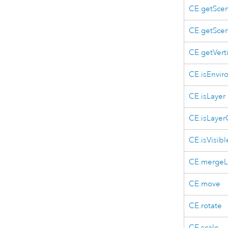
CE.getSce
CE.getSce
CE.getVert
CE.isEnvir
CE.isLayer
CE.isLaye
CE.isVisibl
CE.mergeL
CE.move
CE.rotate
CE.scale