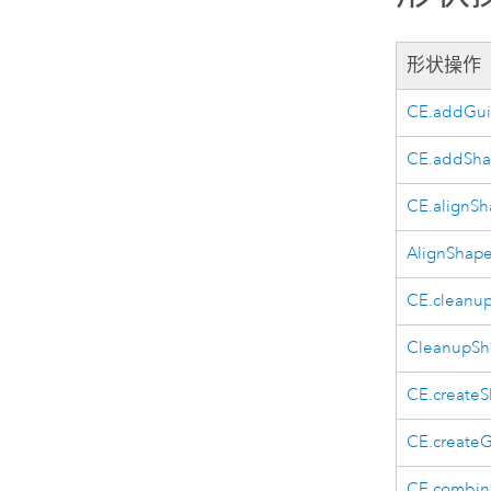
形状操作
CE.addGui
CE.addSha
CE.alignS
AlignShape
CE.cleanu
CleanupSh
CE.create
CE.create
CE.combin