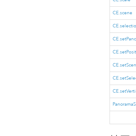
CE.scene
CE.selecti
CE.setPan
CE.setPosi
CE.setSce
CE.setSele
CE.setVert
PanoramaS