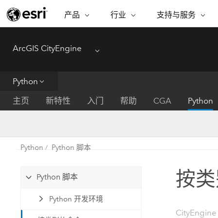
产品
行业
支持与服务
ARCGIS
行业
支持与服务
功能
ArcGIS CityEngine
ArcGIS 概览
建筑、工程和建
专业服务
非营利机构
制图
Menu
Esri 企业级地理空间平台
造
从空
技术支持
公共安全
Python
ArcGIS Online
商业
分析
培训
自然科学
完整的 SaaS 制图平台
将位
主页
新特性
入门
帮助
CGA
Python
保护
州和地方政府
ArcGIS Pro
数据
教育
世界领先的 GIS 软件
集成
可持续发展
能源公用事业
Python
Python 脚本
ArcGIS Enterprise
电信
用于 GIS 和制图的基础系统
所
设施点管理
按类
交通运输
Python 脚本
开发者技术
卫生与公共服务
水
构建制图和空间分析应用程序
Python 开发环境
国家政府
CityEngine