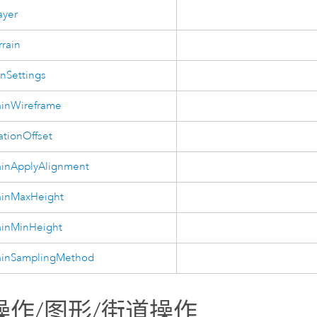
ayer
rrain
inSettings
ainWireframe
ationOffset
ainApplyAlignment
ainMaxHeight
ainMinHeight
rainSamplingMethod
操作/图形/街道操作