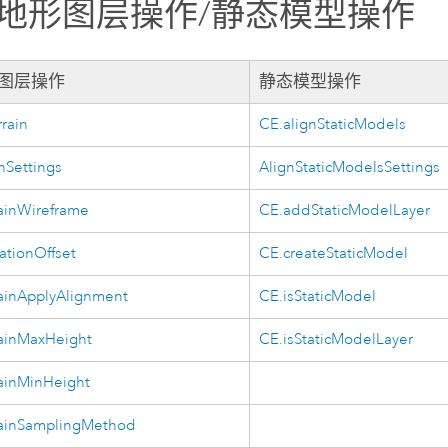
/地形图层操作/静态模型操作
形图层操作
静态模型操作
rrain
CE.alignStaticModels
nSettings
AlignStaticModelsSettings
ainWireframe
CE.addStaticModelLayer
ationOffset
CE.createStaticModel
ainApplyAlignment
CE.isStaticModel
ainMaxHeight
CE.isStaticModelLayer
ainMinHeight
rainSamplingMethod