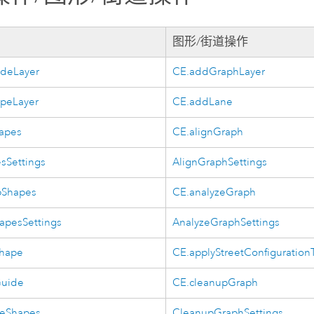
图形/街道操作
deLayer
CE.addGraphLayer
peLayer
CE.addLane
hapes
CE.alignGraph
sSettings
AlignGraphSettings
pShapes
CE.analyzeGraph
apesSettings
AnalyzeGraphSettings
Shape
CE.applyStreetConfiguratio
Guide
CE.cleanupGraph
eShapes
CleanupGraphSettings