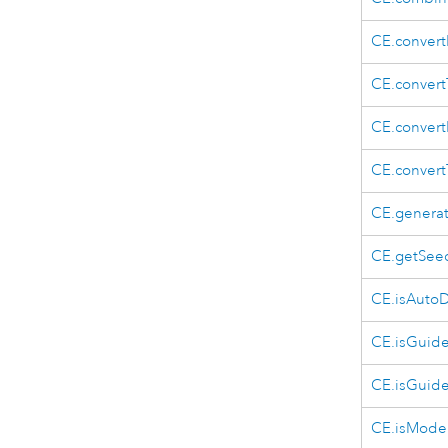
CE.conver
CE.convert
CE.conver
CE.convert
CE.genera
CE.getSee
CE.isAutoD
CE.isGuid
CE.isGuid
CE.isMode