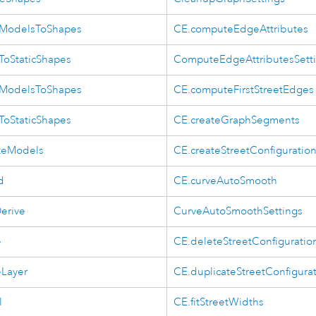
tModelsToShapes
CE.computeEdgeAttributes
ToStaticShapes
ComputeEdgeAttributesSett
tModelsToShapes
CE.computeFirstStreetEdges
ToStaticShapes
CE.createGraphSegments
teModels
CE.createStreetConfiguratio
d
CE.curveAutoSmooth
erive
CurveAutoSmoothSettings
e
CE.deleteStreetConfiguratio
eLayer
CE.duplicateStreetConfigura
l
CE.fitStreetWidths