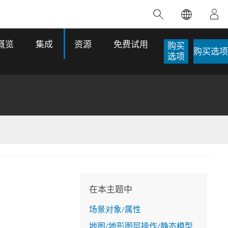
精选产品
专题培训
精选故事
推荐书籍
致力于创新
概览
集成
资源
免费试用
购买
购买选项
人工智能
选项
位置智能
数字化转换
数字孪生体
了解 ArcGIS Pro
空间数据科学：提升分析能力
当地图成为关键时刻的救命稻草
位置的力量
ArcGIS Pro 是 Esri 出品的全球领先的 GIS 桌
在这门导师授课式课程中，我们将探索如何
在巴西 2024 年遭遇历史性大洪水期间，专门
作者：Jack Dangermond
面应用程序，适用于制图、分析和数据管
运用空间统计技术来发现数据中的规律与关
从事 GIS 技术的 Codex 公司在 30 天内打造
这本书带领读者踏上一
理。 了解这项技术的实际效果，亲身体验交
联，并产出能解决复杂问题的深刻见解。
了 17 个应急洪水应用程序，为关键的救援行
旅程，深入探索现代地
互式地图，探索产品功能，或者直接开始免
动提供了有力支持。
在本主题中
探索课程
其应对全球重大挑战的
费试用。
阅读故事
场景对象/属性
转至书籍详情
探索 ArcGIS Pro
地图/地形图层操作/静态模型