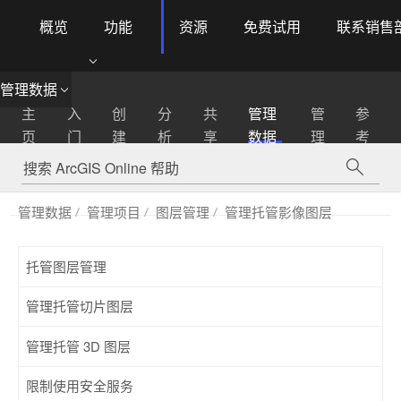
概览
功能
资源
免费试用
联系销售
ArcGIS Online
Menu
管理数据
主
入
创
分
共
管理
管
参
页
门
建
析
享
数据
理
考
管理数据
管理项目
图层管理
管理托管影像图层
托管图层管理
管理托管切片图层
管理托管 3D 图层
限制使用安全服务