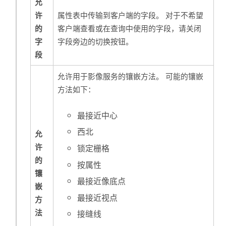
允
许
属性表中传输到客户端的字段。 对于不希望
的
客户端查看或在查询中使用的字段，请关闭
字
字段旁边的切换按钮。
段
允许用于影像服务的镶嵌方法。 可能的镶嵌
方法如下：
最接近中心
西北
允
许
锁定栅格
的
按属性
镶
最接近像底点
嵌
最接近视点
方
法
接缝线