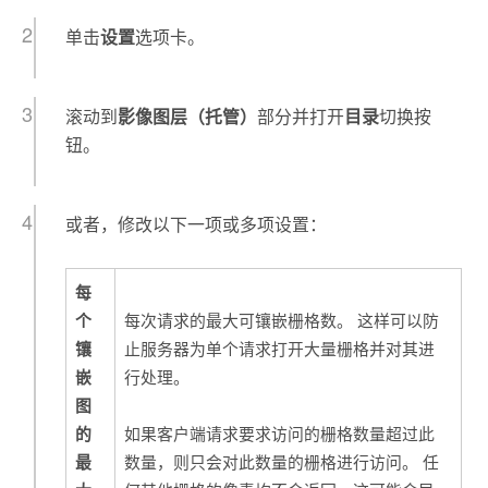
单击
设置
选项卡。
滚动到
影像图层（托管）
部分并打开
目录
切换按
钮。
或者，修改以下一项或多项设置：
每
个
每次请求的最大可镶嵌栅格数。 这样可以防
镶
止服务器为单个请求打开大量栅格并对其进
嵌
行处理。
图
的
如果客户端请求要求访问的栅格数量超过此
最
数量，则只会对此数量的栅格进行访问。 任