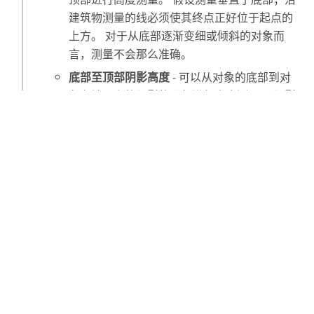
建筑物测量的线必须使其终点正好位于起点的
上方。 对于从底部逐渐变细或倾斜的对象而
言，测量不会那么准确。
底部至顶部阴影高度
- 可以从对象的底部到对
象在地面上的阴影的顶部进行高度测量。 阴影
中的点必须表示垂直于底部的可见对象上的
点。
顶部至顶部阴影高度
- 可以从对象的顶部到对
象在地面上的阴影的顶部进行高度测量。 对象
上的测量点及其阴影必须表示相同的点。 此选
项对于获得结构顶部的对象的高度非常有用，
例如，如果有比建筑物的尺寸或顶部的塔楼更
小的空间。 可标识影像中此要素顶部的点，然
后标识阴影中相同的点。
3D
- 可以执行
3D 测量操作
：3D 点、3D 距
离、3D 面积、3D 质心和体积。