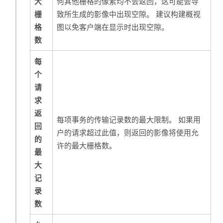
大
何其他栅格的像素均不会返回，这可能会导
栅
致所生成的影像中出现空隙。 建议构建概视
格
图以免客户端在显示时出现空隙。
数
每
个
请
求
返
每项事务的传输记录数的最大限制。 如果用
回
户的请求超过此值，则返回的影像将使用允
的
许的最大栅格数。
最
大
记
录
数