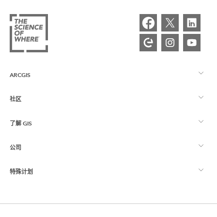
ARCGIS
社区
ArcGIS 概览
了解 GIS
Esri 社区
制图
公司
什么是 GIS？
ArcGIS 博客
ArcGIS Pro
特殊计划
关于 Esri
位置智能
行业博客
ArcGIS Enterprise
ArcGIS for Personal Use
联系我们
培训
用户研究和测试
ArcGIS Online