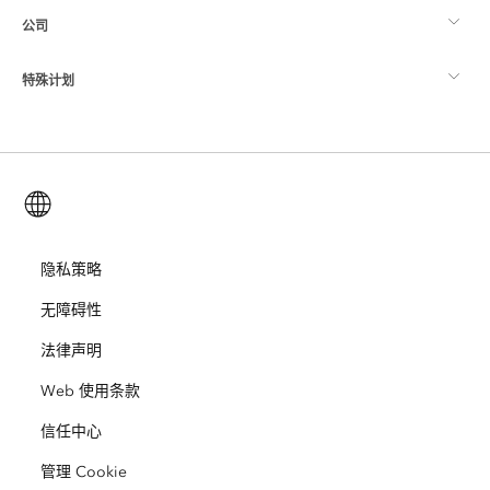
公司
什么是 GIS？
ArcGIS 博客
ArcGIS Pro
特殊计划
关于 Esri
位置智能
行业博客
ArcGIS Enterprise
ArcGIS for Personal Use
联系我们
培训
用户研究和测试
ArcGIS Online
ArcGIS for Student Use
简体中文 (Simplified Chinese)
招贤纳士
ArcUser
Esri 年轻专家关系网
开发者技术
保护
开放视野
隐私策略
ArcNews
活动
ArcGIS Location Platform
无障碍性
灾难响应
合作伙伴
ArcWatch
Esri Store
法律声明
教育
Web 使用条款
业务行为准则
Esri Press
ArcGIS Architecture Center
信任中心
非营利机构
环境与可持续发展倡议
Esri 视频
管理 Cookie