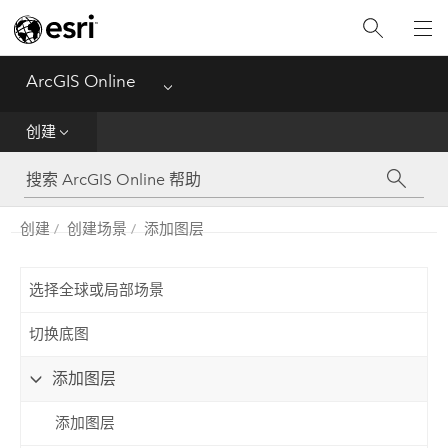
入门
创建
ArcGIS Online
Menu
分析
创建
共享
创建
创建场景
添加图层
管理数据
管理
选择全球或局部场景
切换底图
参考
添加图层
添加图层