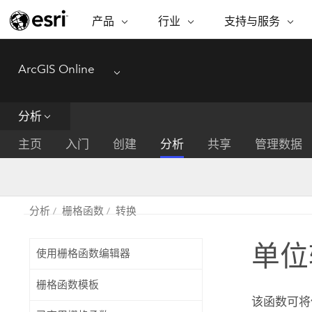
产品
行业
支持与服务
ARCGIS
行业
支持与服务
功能
ArcGIS Online
ArcGIS 概览
建筑、工程和建
专业服务
非营利机构
制图
Menu
Esri 企业级地理空间平台
造
从空
技术支持
公共安全
分析
ArcGIS Online
商业
分析
培训
自然科学
完整的 SaaS 制图平台
将位
主页
入门
创建
分析
共享
管理数据
保护
州和地方政府
ArcGIS Pro
数据
教育
世界领先的 GIS 软件
集成
可持续发展
能源公用事业
分析
栅格函数
转换
ArcGIS Enterprise
电信
用于 GIS 和制图的基础系统
所
设施点管理
单位
交通运输
使用栅格函数编辑器
开发者技术
卫生与公共服务
水
构建制图和空间分析应用程序
栅格函数模板
国家政府
该函数可将