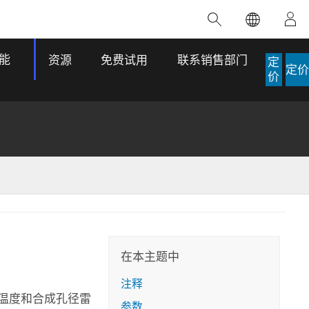
精选产品
专题培训
精选故事
推荐书籍
致力于创新
能
资源
免费试用
联系销售部门
定
定价
人工智能
价
位置智能
数字化转换
数字孪生体
了解 ArcGIS Pro
空间数据科学：提升分析能力
当地图成为关键时刻的救命稻草
位置的力量
ArcGIS Pro 是 Esri 出品的全球领先的 GIS 桌
在这门导师授课式课程中，我们将探索如何
在巴西 2024 年遭遇历史性大洪水期间，专门
作者：Jack Dangermond
面应用程序，适用于制图、分析和数据管
运用空间统计技术来发现数据中的规律与关
从事 GIS 技术的 Codex 公司在 30 天内打造
这本书带领读者踏上一
理。 了解这项技术的实际效果，亲身体验交
联，并产出能解决复杂问题的深刻见解。
了 17 个应急洪水应用程序，为关键的救援行
旅程，深入探索现代地
互式地图，探索产品功能，或者直接开始免
动提供了有力支持。
在本主题中
探索课程
其应对全球重大挑战的
费试用。
阅读故事
注释
转至书籍详情
探索 ArcGIS Pro
温度和合成孔径雷
参数