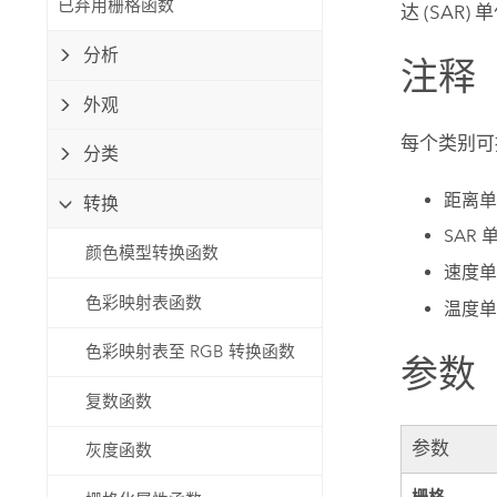
已弃用栅格函数
达 (SAR)
自然资源
所有产品
分析
注释
所有行业
外观
每个类别可
分类
距离单
转换
SAR 
颜色模型转换函数
速度单
色彩映射表函数
温度单
色彩映射表至 RGB 转换函数
参数
复数函数
参数
灰度函数
栅格