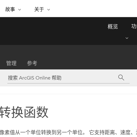
专题倡议
故事
关于
ESRI 故事
关于 ESRI
自助服务
购买 ARCGIS
联系我们
关于 GIS
功
概览
WhereNext Magazine
关于 Esri
地理空间卓越之旅
ArcUser
用户类型
联系支持部门
什么是 GIS？
间上查看和了解数据
高管级新闻和见解
面向 ArcGIS 用户的实用技术
基于角色的 ArcGIS 访问权限
Esri 计划和倡议
Esri 社区
地理方法
资源
Esri 博客
Esri Store
活动
ArcGIS 博客
置引入分析
现实世界的全球 GIS 创新
ArcNews
Esri 的 ArcGIS 产品
管理
参考
行业新闻和 ArcGIS 更新
合作伙伴
文档
管理
Esri 和 The Science of Where 播
如何购买
、编辑和共享空间数据
客
ArcWatch
Esri 产品、合作伙伴产品和开发
招贤纳士
My Esri
基础设施管理
商业和技术领导者之声
地理空间新闻、观点和趋势
人员订阅
使用 GIS 创建现代化、有弹性且可持续发展
媒体与分析师关系
的未来。 规划和运营的地理方法有助于领导
有功能
者了解基础设施工程与周围环境的关系。
转换函数
所有故事
探索基础设施管理
联系我们
像素值从一个单位转换到另一个单位。 它支持距离、速度、