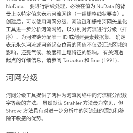
NoData。 要进行后续处理，必须在值为 NoData 的背
景上以特定值来表示河流网络（一组栅格线状要素）。
创建后，可以使用
河网分级
、
河流链
和
栅格河网矢量化
工具进一步分析河流网络，以分别对河流进行分级（排
序）、为河流链分配唯一 ID 或创建要素数据集。 确定
表示永久河流或河道起点位置的阈值不仅受汇流区域的
影响，还受气候、坡度和土壤特征的影响。 有关河道
起点的详细信息，请参阅 Tarboton 和 Bras (1991)。
河网分级
河网分级
工具提供了两种为河流网络中的河流链分配数
字等级的方法。 虽然默认 Strahler 方法最为常见，但
Shreve 方法具有对进一步分析中的河流链的添加和移
除不敏感的优势。