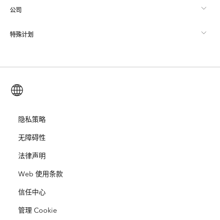
公司
什么是 GIS？
ArcGIS 博客
ArcGIS Pro
特殊计划
关于 Esri
位置智能
行业博客
ArcGIS Enterprise
ArcGIS for Personal Use
联系我们
培训
用户研究和测试
ArcGIS Online
ArcGIS for Student Use
简体中文 (Simplified Chinese)
招贤纳士
ArcUser
Esri 年轻专家关系网
开发者技术
保护
开放视野
隐私策略
ArcNews
活动
ArcGIS Location Platform
无障碍性
灾难响应
合作伙伴
ArcWatch
Esri Store
法律声明
教育
Web 使用条款
业务行为准则
Esri Press
ArcGIS Architecture Center
信任中心
非营利机构
环境与可持续发展倡议
Esri 视频
管理 Cookie