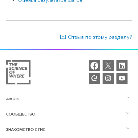
Оценка результатов шагов
Отзыв по этому разделу?
ARCGIS
СООБЩЕСТВО
Обзор ArcGIS
ЗНАКОМСТВО С ГИС
Сообщества и форумы
Картография