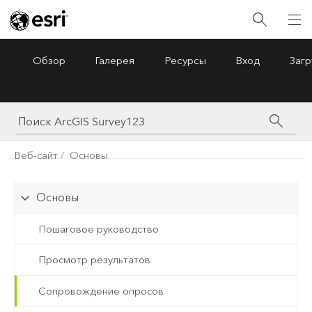
Обзор
Галерея
Ресурсы
Вход
Загр
ArcGIS Survey123
Menu
Веб-сайт
Основы
Основы
Пошаговое руководство
Просмотр результатов
Сопровождение опросов