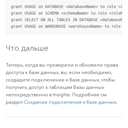
grant USAGE on DATABASE <databaseName> to role <role
grant USAGE on SCHEMA <schemaName> to role <roleName
grant SELECT ON ALL TABLES IN DATABASE <databaseNam
grant USAGE on WAREHOUSE <warehouseName> to role <r
Что дальше
Теперь, когда вы проверили и обновили права
доступа к базе данных, вы, если необходимо,
создадите подключение к базе данных, чтобы
получить доступ к таблицам базы данных
непосредственно в
Insights
. Подробнее см.
раздел
Создание подключения к базе данных
.