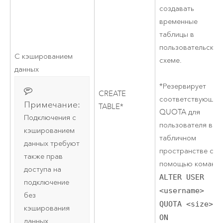
создавать
временные
таблицы в
пользовательской
С кэшированием
схеме.
данных
*Резервирует
CREATE
соответствующу
Примечание:
TABLE*
QUOTA для
Подключения с
пользователя в
кэшированием
табличном
данных требуют
пространстве с
также прав
помощью команд
доступа на
ALTER USER
подключение
<username>
без
QUOTA <size>
кэширования
ON
данных.