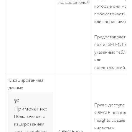
пользователей
которые они могу
просматривать
или запрашивать.
Предоставляет
право SELECT для
указанных таблиц
или
представлений.
С кэшированием
данных
Право доступа
Примечание:
CREATE позволяе
Подключения с
Insights создават
кэшированием
индексы и
CREATE для
данных требуют