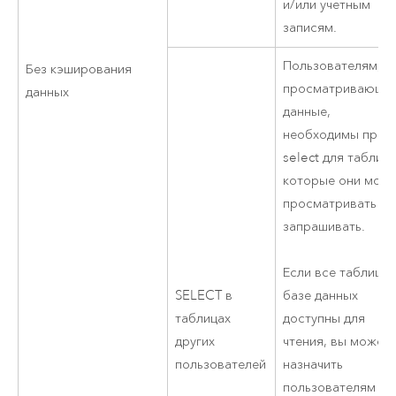
и/или учетным
записям.
Пользователям,
Без кэширования
просматривающи
данных
данные,
необходимы прав
select для таблиц,
которые они могу
просматривать ил
запрашивать.
Если все таблицы 
SELECT в
базе данных
таблицах
доступны для
других
чтения, вы может
пользователей
назначить
пользователям