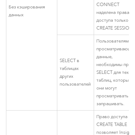
CONNECT
Без кэширования
наделена правами
данных
доступа только
CREATE SESSION.
Пользователям,
просматривающи
данные,
SELECT в
необходимы прав
таблицах
SELECT для тех
других
таблиц, которые
пользователей
они могут
просматривать ил
запрашивать.
Право доступа
CREATE TABLE
позволяет
Insight