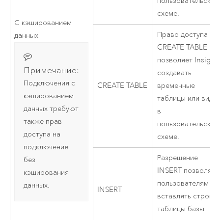
пользовательской
схеме.
С кэшированием
Право доступа
данных
CREATE TABLE
позволяет
Insight
Примечание:
создавать
Подключения с
CREATE TABLE
временные
кэшированием
таблицы или виды
данных требуют
в
также прав
пользовательской
доступа на
схеме.
подключение
Разрешение
без
INSERT позволяет
кэширования
пользователям
данных.
INSERT
вставлять строки 
таблицы базы