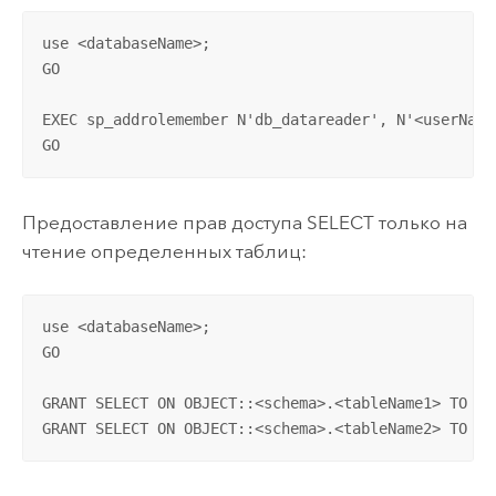
use <databaseName>;

GO

EXEC sp_addrolemember N'db_datareader', N'<userName>
GO
Предоставление прав доступа SELECT только на
чтение определенных таблиц:
use <databaseName>;

GO

GRANT SELECT ON OBJECT::<schema>.<tableName1> TO <us
GRANT SELECT ON OBJECT::<schema>.<tableName2> TO <u