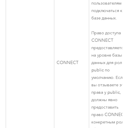
пользователям
подключаться к
базе данных.
Право доступа
CONNECT
предоставляется
на уровне базы
CONNECT
данных для роли
public по
умолчанию. Если
вы отзываете эти
права у public, вы
должны явно
предоставить
право CONNECT
конкретным роля