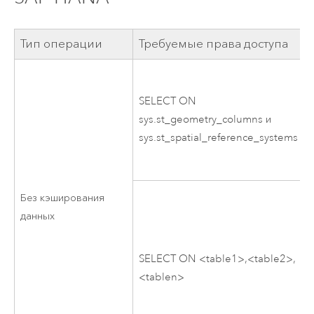
Тип операции
Требуемые права доступа
SELECT ON
sys.st_geometry_columns и
sys.st_spatial_reference_systems
Без кэширования
данных
SELECT ON <table1>,<table2>,
<tablen>