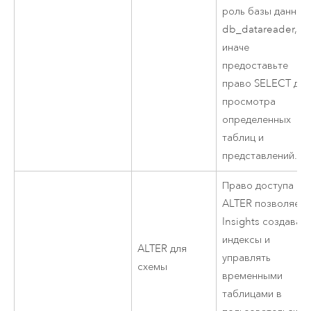
роль базы данных
db_datareader,
иначе
предоставьте
право SELECT для
просмотра
определенных
таблиц и
представлений.
Право доступа
ALTER позволяет
Insights
создават
индексы и
ALTER для
управлять
схемы
временными
таблицами в