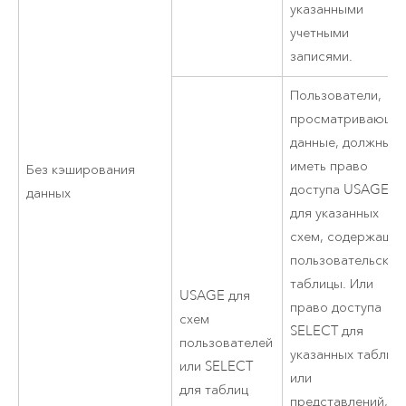
указанными
учетными
записями.
Пользователи,
просматривающи
данные, должны
иметь право
Без кэширования
доступа USAGE
данных
для указанных
схем, содержащи
пользовательские
таблицы. Или
USAGE для
право доступа
схем
SELECT для
пользователей
указанных таблиц
или SELECT
или
для таблиц
представлений,