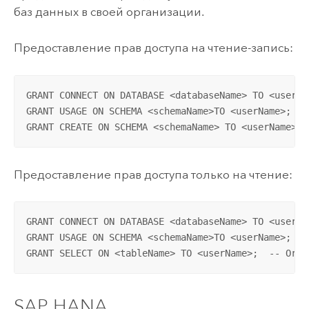
баз данных в своей организации.
Предоставление прав доступа на чтение-запись:
GRANT CONNECT ON DATABASE <databaseName> TO <userNam
GRANT USAGE ON SCHEMA <schemaName>TO <userName>;

GRANT CREATE ON SCHEMA <schemaName> TO <userName>;
Предоставление прав доступа только на чтение:
GRANT CONNECT ON DATABASE <databaseName> TO <userNam
GRANT USAGE ON SCHEMA <schemaName>TO <userName>;   
GRANT SELECT ON <tableName> TO <userName>;  -- Or g
SAP HANA