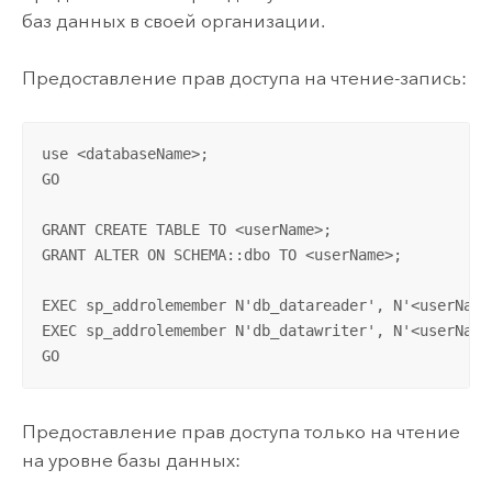
баз данных в своей организации.
Предоставление прав доступа на чтение-запись:
use <databaseName>;

GO

GRANT CREATE TABLE TO <userName>;

GRANT ALTER ON SCHEMA::dbo TO <userName>;

EXEC sp_addrolemember N'db_datareader', N'<userName>
EXEC sp_addrolemember N'db_datawriter', N'<userName>
GO
Предоставление прав доступа только на чтение
на уровне базы данных: