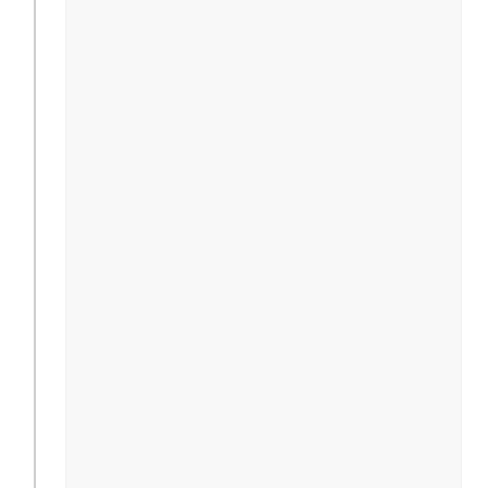
                                              
                                              
                                              
                                              
                                              
                                              
                                               
                                               
                                              
                                              
                                              
                                              
                                              
                                              
                                              
                                              
                                               
                                               
                                              