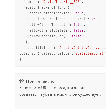
  "
name
" : 
"DeviceTracking_BDS"
,

  "
editorTrackingInfo
": {

    "
enableEditorTracking
": 
true
,

    "
enableOwnershipAccessControl
": 
true
,

    "
allowOthersToUpdate
": 
false
,

    "
allowOthersToDelete
": 
false
,

    "
allowOthersToQuery
": 
false
   },

  "
capabilities
" : 
"Create,Delete,Query,Update
options: {"
dataSourceType
":
"spatiotemporal"
}

}
Примечание:
Запомните URL сервиса, когда он
создается и убедитесь, что он существует.