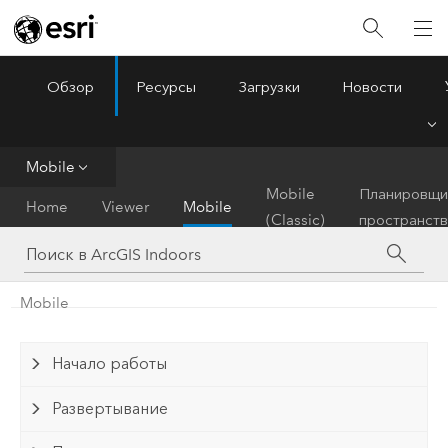
Обзор
Ресурсы
Загрузки
Новости
ArcGIS Indoors
Menu
Mobile
Mobile
Планировщи
Home
Viewer
Mobile
(Classic)
пространств
Mobile
Начало работы
Развертывание