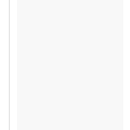
                                               
                                               
                                              
                                              
                                              
                                              
                                              
                                              
                                              
                                              
                                               
                                               
                                              
                                              
                                              
                                              
                                              
                                              
                                              