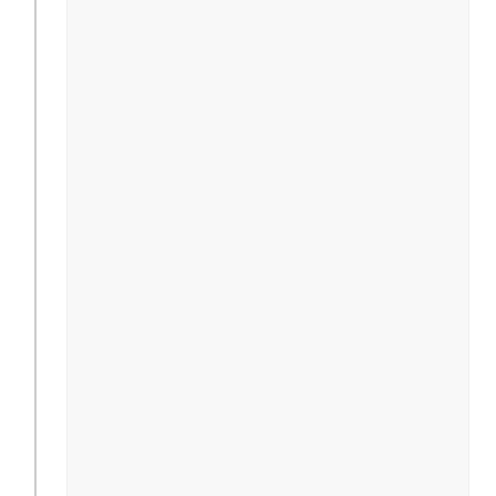
                                              
                                               
                                               
                                              
                                              
                                              
                                              
                                              
                                              
                                              
                                              
                                               
                                               
                                              
                                              
                                              
                                              
                                              
                                              
                                              