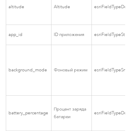
altitude
Altitude
esriFieldTypeDou
app_id
ID приложения
esriFieldTypeStrin
background_mode
Фоновый режим
esriFieldTypeSmal
Процент заряда
battery_percentage
esriFieldTypeDou
батареи