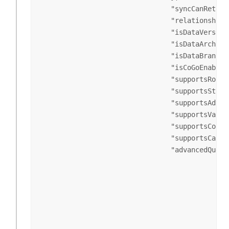
                                "
syncCanReturn
                                "
relationships
                                "
isDataVersion
                                "
isDataArchive
                                "
isDataBranchV
                                "
isCoGoEnabled
                                "
supportsRollb
                                "
supportsStati
                                "
supportsAdvan
                                "
supportsValid
                                "
supportsCoord
                                "
supportsCalcu
                                "
advancedQuery
                                              
                                              
                                              
                                              
                                              
                                              