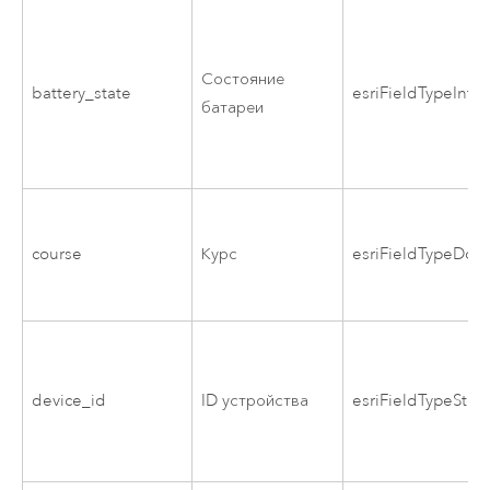
Состояние
battery_state
esriFieldTypeInte
батареи
course
Курс
esriFieldTypeDou
device_id
ID устройства
esriFieldTypeStrin