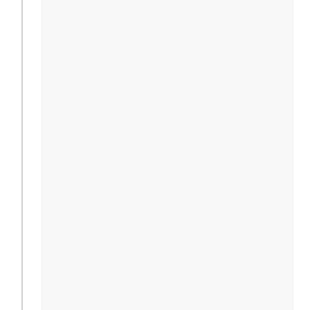
                                              
                                              
                                              
                                              
                                              
                                              
                                              
                                               
                                               
                                              
                                              
                                              
                                              
                                              
                                              
                                              
                                              
                                               
                                               