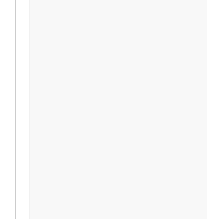
                                              
                                              
                                              
                                              
                                              
                                              
                                              
                                               
                                               
                                              
                                              
                                              
                                              
                                              
                                              
                                              
                                              
                                               
                                               
                                              