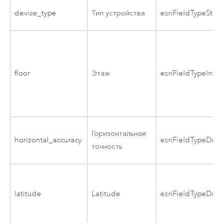
device_type
Тип устройства
esriFieldTypeStrin
floor
Этаж
esriFieldTypeInte
Горизонтальная
horizontal_accuracy
esriFieldTypeDou
точность
latitude
Latitude
esriFieldTypeDou