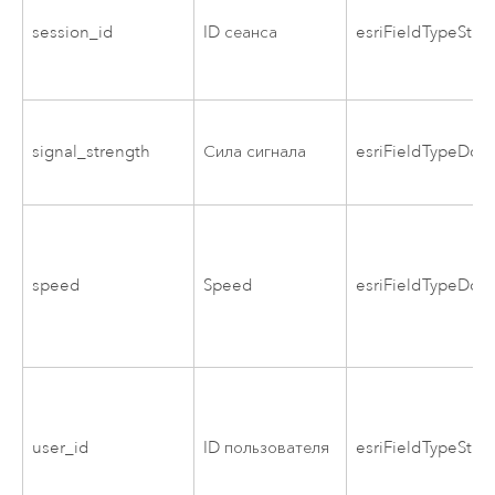
session_id
ID сеанса
esriFieldTypeStrin
signal_strength
Сила сигнала
esriFieldTypeDou
speed
Speed
esriFieldTypeDou
user_id
ID пользователя
esriFieldTypeStrin