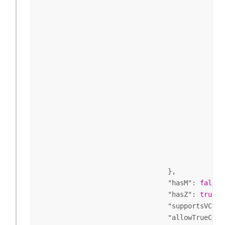
                                              
                                              
                                              
                                              
                                              
                                               
                                               
                                              
                                              
                                              
                                },

                                "
hasM
": 
false
,

                                "
hasZ
": 
true
,

                                "
supportsVCSPr
                                "
allowTrueCurv