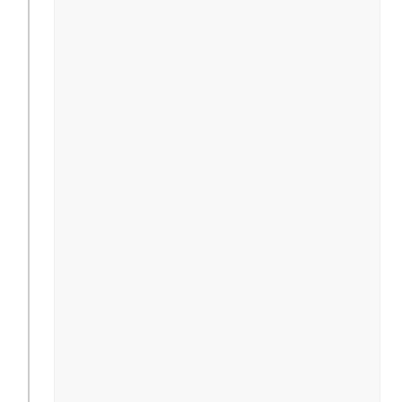
                                              
                                              
                                              
                                              
                                              
                                              
                                              
                                              
                                               
                                               
                                              
                                              
                                              
                                              
                                              
                                              
                                              
                                              
                                               
                                               