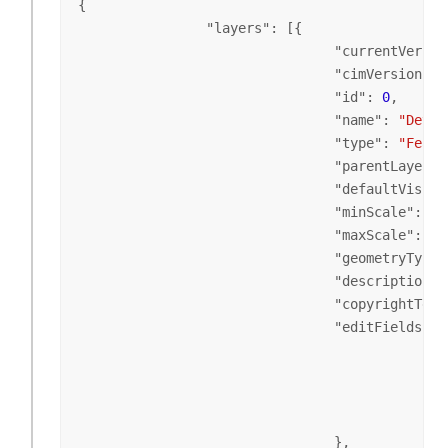
{

                "
layers
": [{

                                "
currentVersio
                                "
cimVersion
": 
                                "
id
": 
0
,

                                "
name
": 
"Devic
                                "
type
": 
"Featu
                                "
parentLayer
":
                                "
defaultVisibi
                                "
minScale
": 
0
,

                                "
maxScale
": 
0
,

                                "
geometryType
"
                                "
description
":
                                "
copyrightText
                                "
editFieldsInf
                                              
                                              
                                              
                                              
                                },
