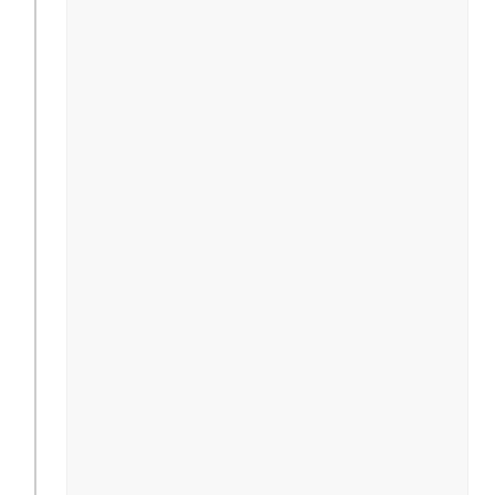
                                               
                                               
                                              
                                              
                                              
                                              
                                              
                                              
                                              
                                              
                                               
                                               
                                              
                                              
                                              
                                              
                                              
                                              
                                              
                                              