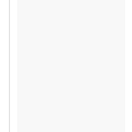
                                               
                                              
                                              
                                              
                                              
                                              
                                              
                                              
                                              
                                               
                                               
                                              
                                              
                                              
                                              
                                              
                                              
                                              
                                              