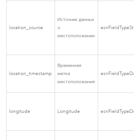
Источник данных
location_source
о
esriFieldTypeStrin
местоположении
Временная
location_timestamp
метка
esriFieldTypeDate
местоположения
longitude
Longitude
esriFieldTypeDou