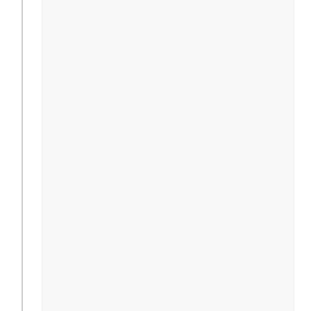
                                              
                                              
                                              
                                              
                                              
                                              
                                              
                                              
                                               
                                               
                                              
                                              
                                              
                                              
                                              
                                              
                                              
                                              
                                               